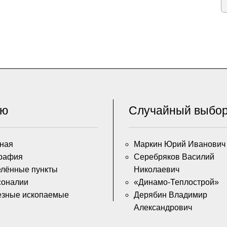
ню
Случайный выбо
ная
Маркин Юрий Иванович
рафия
Серебряков Василий
лённые пункты
Николаевич
соналии
«Динамо-Теплострой»
езные ископаемые
Дерябин Владимир
Александрович