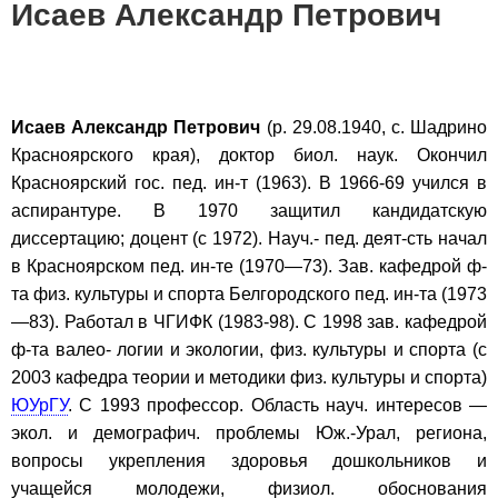
Исаев Александр Петрович
Исаев Александр Петрович
(р. 29.08.1940, с. Шадрино
Красноярского края), доктор биол. наук. Окончил
Красноярский гос. пед. ин-т (1963). В 1966-69 учился в
аспирантуре. В 1970 защитил кан­дидатскую
диссертацию; доцент (с 1972). Науч.- пед. деят-сть начал
в Красноярском пед. ин-те (1970—73). Зав. кафед­рой ф-
та физ. культуры и спорта Белгородского пед. ин-та (1973
—83). Работал в ЧГИФК (1983-98). С 1998 зав. кафедрой
ф-та валео- логии и экологии, физ. культуры и спорта (с
2003 кафедра теории и методики физ. культуры и спорта)
ЮУрГУ
. С 1993 профессор. Область науч. интересов —
экол. и демографич. проблемы Юж.-Урал, ре­гиона,
вопросы укрепления здоровья дошколь­ников и
учащейся молодежи, физиол. обосно­вания