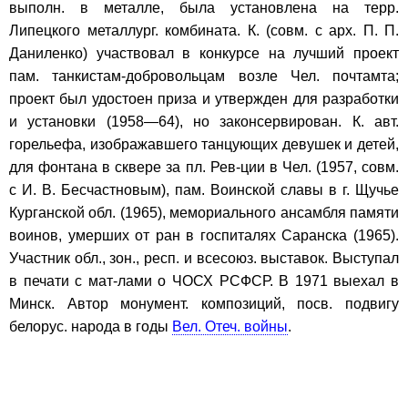
выполн. в металле, была установлена на терр.
Липецкого металлург. комбината. К. (совм. с арх. П. П.
Даниленко) участвовал в конкурсе на лучший проект
пам. танкистам-добровольцам возле Чел. почтамта;
проект был удостоен приза и утвержден для разработки
и установки (1958—64), но законсервирован. К. авт.
горельефа, изображавшего танцующих девушек и детей,
для фонтана в сквере за пл. Рев-ции в Чел. (1957, совм.
с И. В. Бесчастновым), пам. Воинской славы в г. Щучье
Курганской обл. (1965), мемориального ансамбля памяти
воинов, умерших от ран в госпиталях Саранска (1965).
Участник обл., зон., респ. и всесоюз. выставок. Выступал
в печати с мат-лами о ЧОСХ РСФСР. В 1971 выехал в
Минск. Автор монумент. композиций, посв. подвигу
белорус. народа в годы
Вел. Отеч. войны
.