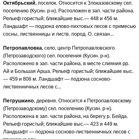
Октябрьский
, поселок. Относится к Злоказовскому сел.
поселению (Кусин. р-н). Расположен в зап. части района.
Рельеф гористый; ближайшие выс.— 448 и 456 м.
Ландшафт — подзона елово-пихтовых лесов с примесью
сосны, лиственницы и листв. пород. О. связан...
Петропавловка
, село, центр Петропавловского
(Петрозаводского) сел. поселения (Кусин. р-н).
Расположено в зап. части района, в месте слияния рр.
Ай и Большая Арша. Рельеф гористый; ближайшие выс.
— 459 и 806 м. Ландшафт — подзона сосново-
лиственничных лесов с...
Петрушкино
, деревня. Относится к Петропавловскому
(Петрозаводскому) сел. поселению (Кусин. р-н).
Расположена в зап. части района, на берегу р. Бейда.
Рельеф гористый; ближайшие выс.— 423 и 449 м.
Ландшафт — подзона сосново-лиственничных лесов с