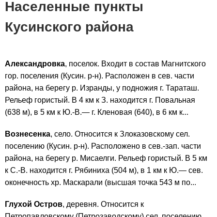
Населенные пункты
Кусинского района
Александровка
, поселок. Входит в состав Магнитского
гор. поселения (Кусин. р-н). Расположен в сев. части
района, на берегу р. Изранды, у подножия г. Тараташ.
Рельеф гористый. В 4 км к З. находится г. Повальная
(638 м), в 5 км к Ю.-В.— г. Кленовая (640), в 6 км к...
Вознесенка
, село. Относится к Злоказовскому сел.
поселению (Кусин. р-н). Расположено в сев.-зап. части
района, на берегу р. Мисаелги. Рельеф гористый. В 5 км
к С.-В. находится г. Рябиниха (504 м), в 1 км к Ю.— сев.
оконечность хр. Маскарали (высшая точка 543 м по...
Глухой Остров
, деревня. Относится к
Петропавловскому (Петрозаводскому) сел. поселению