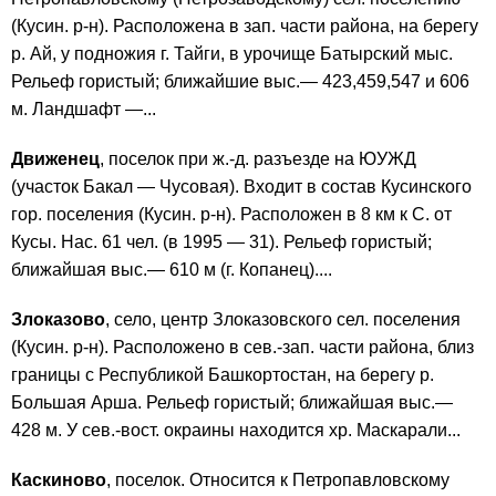
(Кусин. р-н). Расположена в зап. части района, на берегу
р. Ай, у подножия г. Тайги, в урочище Батырский мыс.
Рельеф гористый; ближайшие выс.— 423,459,547 и 606
м. Ландшафт —...
Движенец
, поселок при ж.-д. разъезде на ЮУЖД
(участок Бакал — Чусовая). Входит в состав Кусинского
гор. поселения (Кусин. р-н). Расположен в 8 км к С. от
Кусы. Нас. 61 чел. (в 1995 — 31). Рельеф гористый;
ближайшая выс.— 610 м (г. Копанец)....
Злоказово
, село, центр Злоказовского сел. поселения
(Кусин. р-н). Расположено в сев.-зап. части района, близ
границы с Республикой Башкортостан, на берегу р.
Большая Арша. Рельеф гористый; ближайшая выс.—
428 м. У сев.-вост. окраины находится хр. Маскарали...
Каскиново
, поселок. Относится к Петропавловскому