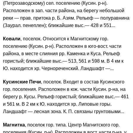
(Петрозаводскому) сел. поселению (Кусин. р-н).
Расположен в зап. части района, на берегу небольшой
реки — прав. притока р. Б. Азям. Рельеф — полуравнина
(Заурал. пенеплен); ближайшие выс.— 428 и 551...
Ковали
, поселок. Относится к Магнитскому гор.
поселению (Кусин. р-н). Расположен в юго-вост. части
района, в месте слияния рр. Каменка и Куса. Рельеф
гористый; ближайшие выс.— 513, 561 и 598 м. В 4 км к
Ю. находится хр. Чернореченский. Ландшафт —...
Кусинские Печи
, поселок. Входит в состав Кусинского
гор. поселения. Расположен в юж. части Кусин. р-на, на
берегу р. Кусы. Рельеф гористый; ближайшие выс.— 461
и 561 м. В 2 км к Ю. находится хр. Липовые горы.
Ландшафт — лесная зона. К. П. связаны грунтовыми...
Магнитка
, поселок гор. типа. Центр Магнитского гор.
поселения (Кусин. р-н). Расположен в вост. части р-на, у