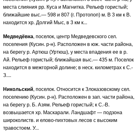
места слияния рр. Куса и Магнитка. Рельеф гористый;
ближайшие выс.— 598 и 807 (г. Протопоп) м. В 3 км к В.
находится хр. Долгий Мыс, в 3 км к...
Медведёвка
, поселок, центр Медведевского сел.
поселения (Кусин. р-н). Расположен в юж. части района,
на берегу р. Артюш (Уртюш), у места впадения ее в р.
Ай. Рельеф гористый; ближайшая выс.— 435 м. Поселок
находится в межгорной долине; в неск. километрах к С.-
З....
Никольский
, поселок. Относится к Злоказовскому сел.
поселению (Кусин. р-н). Расположен в зап. части района,
на берегу р. Б. Азям. Рельеф гористый; к С.-В.
возвышается хр. Маскарали. Ландшафт — подзона
широколиств. и елово-пихтовых лесов с высоким
травостоем. У...