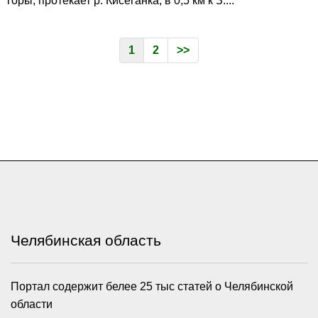
горы, протекает р. Кисеганка; в 0,5 км к З....
1
2
>>
Челябинская область
Портал содержит белее 25 тыс статей о Челябинской
области