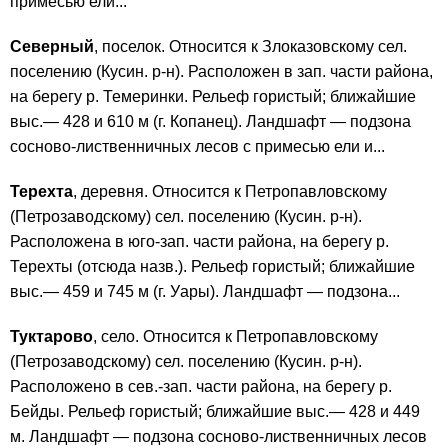
примесью ели...
Северный
, поселок. Относится к Злоказовскому сел.
поселению (Кусин. р-н). Расположен в зап. части района,
на берегу р. Темеринки. Рельеф гористый; ближайшие
выс.— 428 и 610 м (г. Копанец). Ландшафт — подзона
сосново-лиственничных лесов с примесью ели и...
Терехта
, деревня. Относится к Петропавловскому
(Петрозаводскому) сел. поселению (Кусин. р-н).
Расположена в юго-зап. части района, на берегу р.
Терехты (отсюда назв.). Рельеф гористый; ближайшие
выс.— 459 и 745 м (г. Уары). Ландшафт — подзона...
Туктарово
, село. Относится к Петропавловскому
(Петрозаводскому) сел. поселению (Кусин. р-н).
Расположено в сев.-зап. части района, на берегу р.
Бейды. Рельеф гористый; ближайшие выс.— 428 и 449
м. Ландшафт — подзона сосново-лиственничных лесов