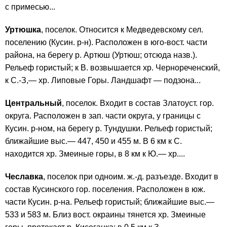
с примесью...
Уртюшка
, поселок. Относится к Медведевскому сел.
поселению (Кусин. р-н). Расположен в юго-вост. части
района, на берегу р. Артюш (Уртюш; отсюда назв.).
Рельеф гористый; к В. возвышается хр. Чернореченский,
к С.-З,— хр. Липовые Горы. Ландшафт — подзона...
Центральный
, поселок. Входит в состав Златоуст. гор.
округа. Расположен в зап. части округа, у границы с
Кусин. р-ном, на берегу р. Тундушки. Рельеф гористый;
ближайшие выс.— 447, 450 и 455 м. В 6 км к С.
находится хр. Змеиные горы, в 8 км к Ю.— хр....
Чеславка
, поселок при одноим. ж.-д. разъезде. Входит в
состав Кусинского гор. поселения. Расположен в юж.
части Кусин. р-на. Рельеф гористый; ближайшие выс.—
533 и 583 м. Близ вост. окраины тянется хр. Змеиные