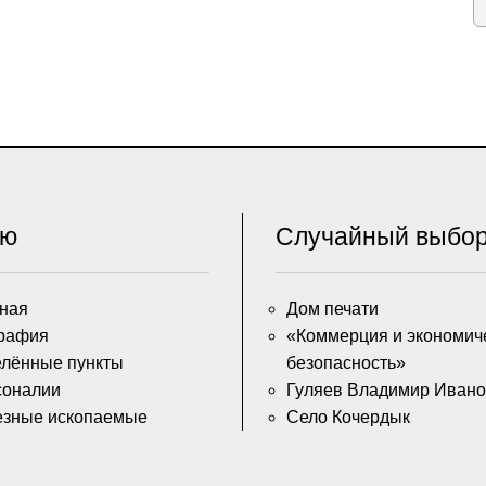
ню
Случайный выбо
ная
Дом печати
рафия
«Коммерция и экономич
лённые пункты
безопасность»
соналии
Гуляев Владимир Ивано
езные ископаемые
Село Кочердык