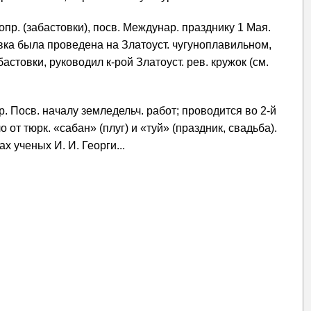
опр. (забастовки), посв. Междунар. празднику 1 Мая.
ка была проведена на Златоуст. чугуноплавильном,
бастовки, руководил к-рой Златоуст. рев. кружок (см.
. Посв. началу земледельч. работ; проводится во 2-й
от тюрк. «сабан» (плуг) и «туй» (праздник, свадьба).
х ученых И. И. Георги...