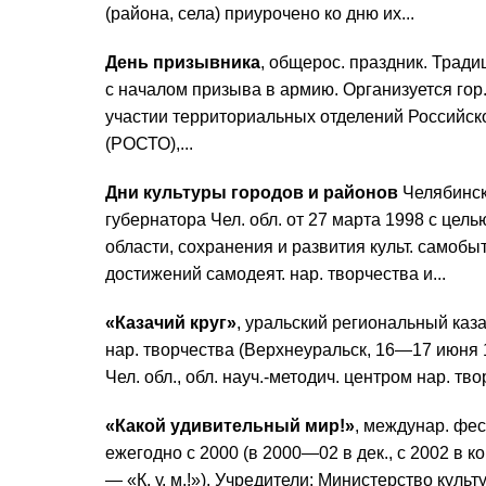
(района, села) приурочено ко дню их...
День призывника
, общерос. праздник. Тради
с началом призыва в армию. Организуется го
участии территориальных отделений Российск
(РОСТО),...
Дни культуры городов и районов
Челябинско
губернатора Чел. обл. от 27 марта 1998 с цел
области, сохранения и развития культ. самоб
достижений самодеят. нар. творчества и...
«Казачий круг»
, уральский региональный каз
нар. творчества (Верхнеуральск, 16—17 июня 
Чел. обл., обл. науч.-методич. центром нар. тв
«Какой удивительный мир!»
, междунар. фес
ежегодно с 2000 (в 2000—02 в дек., с 2002 в к
— «К. у. м.!»). Учредители: Министерство культ