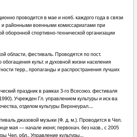
ционно проводится в мае и нояб. каждого года в связи
р. и районными военными комиссариатами при
ой оборонной спортивно-технической организации
й области, фестиваль. Проводятся по пост.
ью обогащения культ. и духовной жизни населения
ытности терр., пропаганды и распространения лучших
аческий праздник в рамках 3-го Всесоюз. фестиваля
1990). Учрежден Гл. управлением культуры и иск-ва
орчества, отделом культуры Верхнеурал....
тиваль джазовой музыки (Ф. д. м.). Проводится в Чел.
онце мая — начале июня; первонач. без назв., с 2005
уры Чел. обл., Управление культуры...