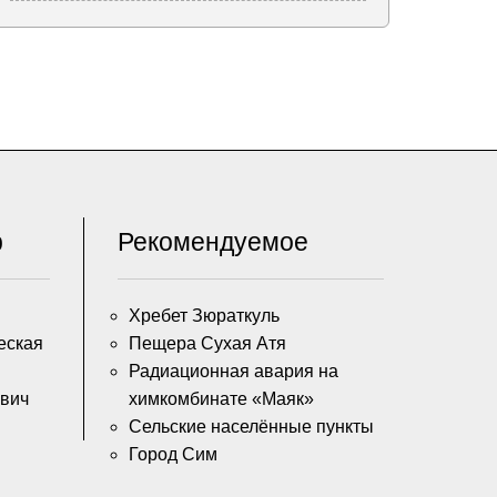
р
Рекомендуемое
Хребет Зюраткуль
еская
Пещера Сухая Атя
Радиационная авария на
вич
химкомбинате «Маяк»
Сельские населённые пункты
Город Сим