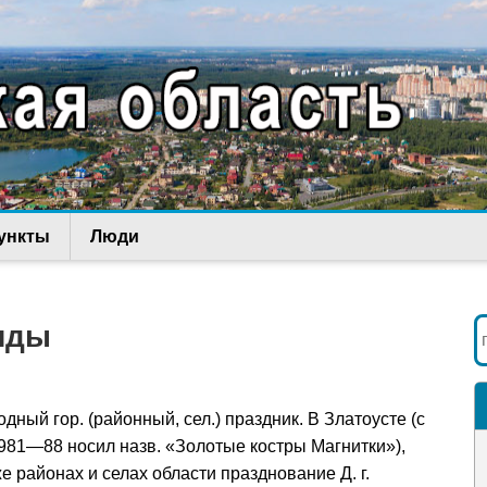
ункты
Люди
яды
одный гор. (районный, сел.) праздник. В Златоусте (с
в 1981—88 носил назв. «Золотые костры Магнитки»),
е районах и селах области празднование Д. г.