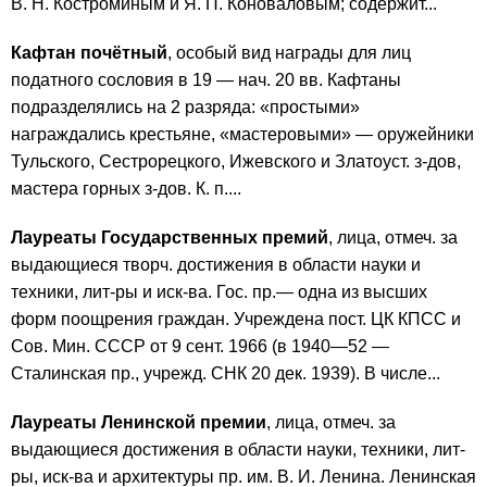
В. Н. Костроминым и Я. П. Коноваловым; содержит...
Кафтан почётный
, особый вид награды для лиц
податного сословия в 19 — нач. 20 вв. Кафтаны
подразделялись на 2 разряда: «простыми»
награждались крестьяне, «мастеровыми» — оружейники
Тульского, Сестрорецкого, Ижевского и Златоуст. з-дов,
мастера горных з-дов. К. п....
Лауреаты Государственных премий
, лица, отмеч. за
выдающиеся творч. достижения в области науки и
техники, лит-ры и иск-ва. Гос. пр.— одна из высших
форм поощрения граждан. Учреждена пост. ЦК КПСС и
Сов. Мин. СССР от 9 сент. 1966 (в 1940—52 —
Сталинская пр., учрежд. СНК 20 дек. 1939). В числе...
Лауреаты Ленинской премии
, лица, отмеч. за
выдающиеся достижения в области науки, техники, лит-
ры, иск-ва и архитектуры пр. им. В. И. Ленина. Ленинская