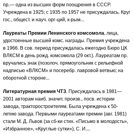
пр.— одна из высших форм поощрения в СССР.
Учреждена в 1925; с 1935 по 1957 не присуждалась. Круг
гос., общест. и науч. орг-ций, к-рым...
Лауреаты Премии Ленинского комсомола
, лица,
удостоенные высшей комс. награды. Премия учреждена
в 1966. В сов. период присуждалась ежегодно Бюро ЦК
ВЛКСМ в день рожд. комсомола (29 окт.). Лауреатам пр.
вручались знак (позолоч. прямоугольник с рельефной
надписью «ВЛКСМ» и посеребр. лавровой ветвью; на
оборотной стороне...
Литературная премия ЧТЗ
. Присуждалась в 1981—
2001 авторам наиб. значит. произв., посв. истории
завода, тракторостроителям. Была учреждена к 50-
летию завода. Первыми лауреатами премии (авг. 1981)
стали М. Д. Львов (за сб-ки стих. «Письмо в молодость»,
«Избранное», «Круглые сутки»), С. И....