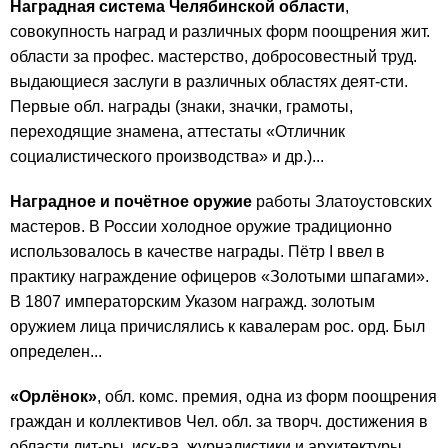
Наградная система Челябинской области
,
совокупность наград и различных форм поощрения жит.
области за профес. мастерство, добросовестный труд.
выдающиеся заслуги в различных областях деят-сти.
Первые обл. награды (знаки, значки, грамоты,
переходящие знамена, аттестаты «Отличник
социалистического производства» и др.)...
Наградное и почётное оружие
работы Златоустовских
мастеров. В России холодное оружие традиционно
использовалось в качестве награды. Пётр I ввел в
практику награждение офицеров «Золотыми шпагами».
В 1807 императорским Указом награжд. золотым
оружием лица причислялись к кавалерам рос. орд. Был
определен...
«Орлёнок»
, обл. комс. премия, одна из форм поощрения
граждан и коллективов Чел. обл. за творч. достижения в
области лит-ры, иск-ва, журналистики и архитектуры.