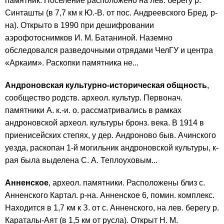
памятник. Поселение расположено на лев. берегу р.
Синташты (в 7,7 км к Ю.-В. от пос. Андреевского Бред. р-
на). Открыто в 1990 при дешифровании
аэрофотоснимков И. М. Батаниной. Наземно
обследовался разведочными отрядами ЧелГУ и центра
«Аркаим». Раскопки памятника не...
Андроновская культурно-историческая общность
,
сообщество родств. археол. культур. Первонач.
памятники А. к.-и. о. рассматривались в рамках
андроновской археол. культуры бронз. века. В 1914 в
приенисейских степях, у дер. Андроново быв. Ачинского
уезда, раскопан 1-й могильник андроновской культуры, к-
рая была выделена С. А. Теплоуховым...
Анненское
, археол. памятники. Расположены близ с.
Анненского Картал. р-на. Анненское 6, помин. комплекс.
Находится в 1,7 км к З. от с. Анненского, на лев. берегу р.
Караталы-Аят (в 1,5 км от русла). Открыт Н. М.