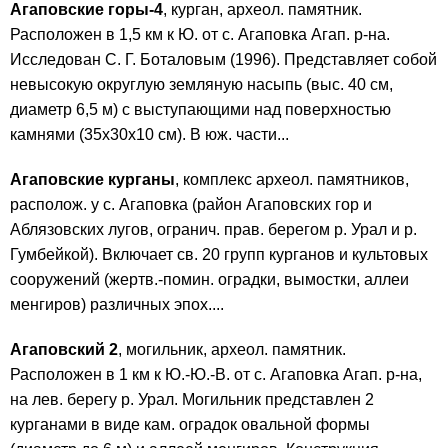
Агаповские горы-4
, курган, археол. памятник.
Расположен в 1,5 км к Ю. от с. Агаповка Агап. р-на.
Исследован С. Г. Боталовым (1996). Представляет собой
невысокую округлую земляную насыпь (выс. 40 см,
диаметр 6,5 м) с выступающими над поверхностью
камнями (35x30x10 см). В юж. части...
Агаповские курганы
, комплекс археол. памятников,
располож. у с. Агаповка (район Агаповских гор и
Аблязовских лугов, огранич. прав. берегом р. Урал и р.
Гумбейкой). Включает св. 20 групп курганов и культовых
сооружений (жертв.-помин. оградки, вымостки, аллеи
менгиров) различных эпох....
Агаповский 2
, могильник, археол. памятник.
Расположен в 1 км к Ю.-Ю.-В. от с. Агаповка Агап. р-на,
на лев. берегу р. Урал. Могильник представлен 2
курганами в виде кам. оградок овальной формы