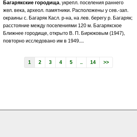
Багарякские городища
, укрепл. поселения раннего
жел. века, археол. памятники. Расположены у сев.-зап.
окраины с. Багаряк Касл. р-на, на лев. берегу р. Багаряк;
расстояние между поселениями 120 м. Багарякское
Ближнее городище, открыто В. П. Бирюковым (1947),
повторно исследовано им в 1949....
1
2
3
4
5
..
14
>>