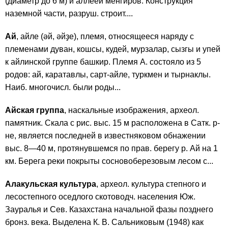
(диаметр до 6 м) и аллеей менгиров. Конструкция
наземной части, разруш. строит....
Ай
, айле (әй, әйҙе), племя, относящееся наряду с
племенами дуван, кошсы, кудей, мурзалар, сызгы и упей
к айлинской группе башкир. Племя А. состояло из 5
родов: ай, каратавлы, сарт-айле, туркмен и тырнаклы.
Наиб. многочисл. были роды...
Айская группа
, наскальные изображения, археол.
памятник. Скала с рис. выс. 15 м расположена в Сатк. р-
не, является последней в известняковом обнажении
выс. 8—40 м, протянувшемся по прав. берегу р. Ай на 1
км. Берега реки покрыты сосновоберезовым лесом с...
Алакульская культура
, археол. культура степного и
лесостепного оседлого скотоводч. населения Юж.
Зауралья и Сев. Казахстана начальной фазы позднего
бронз. века. Выделена К. В. Сальниковым (1948) как