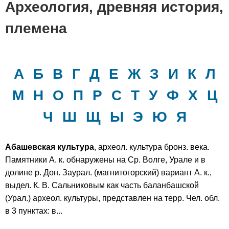
Археология, древняя история,
племена
А
Б
В
Г
Д
Е
Ж
З
И
К
Л
М
Н
О
П
Р
С
Т
У
Ф
Х
Ц
Ч
Ш
Щ
Ы
Э
Ю
Я
Абашевская культура
, археол. культура бронз. века.
Памятники А. к. обнаружены на Ср. Волге, Урале и в
долине р. Дон. Заурал. (магнитогорский) вариант А. к.,
выдел. К. В. Сальниковым как часть баланбашской
(Урал.) археол. культуры, представлен на терр. Чел. обл.
в 3 пунктах: в...