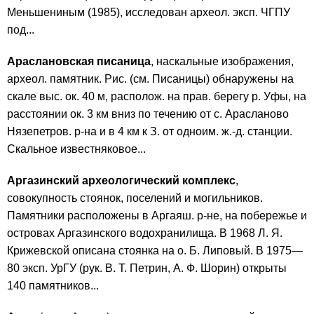
Меньшениным (1985), исследован археол. эксп. ЧГПУ
под...
Араслановская писаница
, наскальные изображения,
археол. памятник. Рис. (см. Писаницы) обнаружены на
скале выс. ок. 40 м, располож. на прав. берегу р. Уфы, на
расстоянии ок. 3 км вниз по течению от с. Арасланово
Нязепетров. р-на и в 4 км к З. от одноим. ж.-д. станции.
Скальное известняковое...
Аргазинский археологический комплекс
,
совокупность стоянок, поселений и могильников.
Памятники расположены в Аргаяш. р-не, на побережье и
островах Аргазинского водохранилища. В 1968 Л. Я.
Крижевской описана стоянка на о. Б. Липовый. В 1975—
80 эксп. УрГУ (рук. В. Т. Петрин, А. Ф. Шорин) открыты
140 памятников...