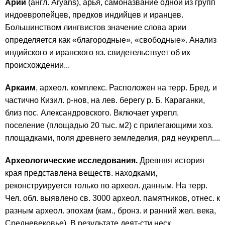
Арии
(англ. Aryans), арья, самоназвание одной из групп
индоевропейцев, предков индийцев и иранцев.
Большинством лингвистов значение слова арии
определяется как «благородные», «свободные». Анализ
индийского и иранского яз. свидетельствует об их
происхождении...
Аркаим
, археол. комплекс. Расположен на терр. Бред. и
частично Кизил. р-нов, на лев. берегу р. Б. Караганки,
близ пос. Александровского. Включает укрепл.
поселение (площадью 20 тыс. м2) с прилегающими хоз.
площадками, поля древнего земледелия, ряд неукрепл....
Археологические исследования.
Древняя история
края представлена веществ. находками,
реконструируется только по археол. данным. На терр.
Чел. обл. выявлено св. 3000 археол. памятников, отнес. к
разным археол. эпохам (кам., бронз. и ранний жел. века,
Средневековье). В результате деят-сти неск.