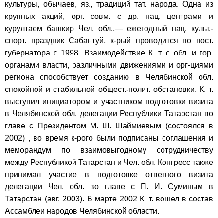
культуры, обычаев, яз., традиций тат. народа. Одна из
крупных акций, орг. совм. с др. нац. центрами и
курултаем башкир Чел. обл.,— ежегодный нац. культ.-
спорт. праздник Сабантуй, к-рый проводится по пост.
губернатора с 1998. Взаимодействие К. т. с обл. и гор.
органами власти, различными движениями и орг-циями
региона способствует созданию в Челябинской обл.
спокойной и стабильной общест.-полит. обстановки. К. т.
выступил инициатором и участником подготовки визита
в Челябинской обл. делегации Республики Татарстан во
главе с Президентом М. Ш. Шаймиевым (состоялся в
2002) , во время к-рого были подписаны соглашения и
меморандум по взаимовыгодному сотрудничеству
между Республикой Татарстан и Чел. обл. Конгресс также
принимал участие в подготовке ответного визита
делегации Чел. обл. во главе с П. И. Суминым в
Татарстан (авг. 2003). В марте 2002 К. т. вошел в состав
Ассамблеи народов Челябинской области.