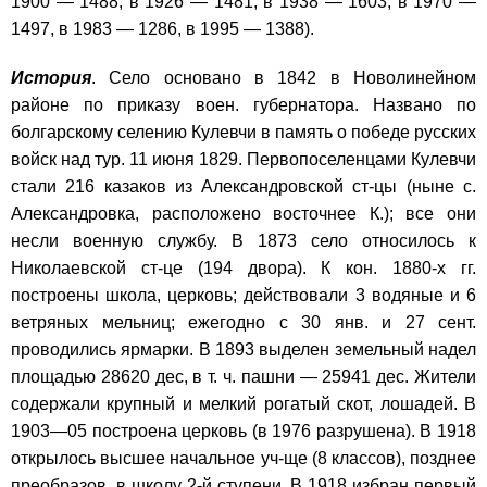
1900 — 1488, в 1926 — 1481, в 1938 — 1603, в 1970 —
1497, в 1983 — 1286, в 1995 — 1388).
История
. Село основано в 1842 в Новолинейном
районе по приказу воен. губернатора. Названо по
болгарскому селению Кулевчи в память о победе русских
войск над тур. 11 июня 1829. Первопоселенцами Кулевчи
стали 216 казаков из Александровской ст-цы (ныне с.
Александровка, расположено восточнее К.); все они
несли военную службу. В 1873 село относилось к
Николаевской ст-це (194 двора). К кон. 1880-х гг.
построены школа, церковь; действовали 3 водяные и 6
ветряных мельниц; ежегодно с 30 янв. и 27 сент.
проводились ярмарки. В 1893 выделен земельный надел
площадью 28620 дес, в т. ч. пашни — 25941 дес. Жители
содержали крупный и мелкий рогатый скот, лошадей. В
1903—05 построена церковь (в 1976 разрушена). В 1918
открылось высшее начальное уч-ще (8 классов), позднее
преобразов. в школу 2-й ступени. В 1918 избран первый