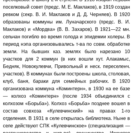
поселковый совет (предс. М. Е. Маклаков), в 1919 создан
ревком (секр. В. И. Маклаков и Д. Д. Черняев). В 1920
образованы коммуны им. Луначарского (предс. В. И.
Маклаков) и «Мордва» (В. В. Захаров). В 1921—22 мн.
сельчан погибло во время голода и эпидемии холеры. В
период нэпа организовывались т-ва по совм. обработке
земли. На бывших каз. землях было нарезано 10
участков для 2 коммун (в них вошли хут. Алакамыс,
Бедняк, Новокулевчи, Привольный и неск. переселенч.
участков). В коммунах были построены школа, столовая,
клуб, баня, бараки для семейных рабочих. В 1920
организована коммуна «Коминтерн», в 1930 на ее базе
— колхоз «Коминтерн» (после 1934 объединился с
колхозом «Борьба»). Колхоз «Борьба» позднее вошел в
состав совхоза «Кулевчинский» на правах 1-го
отделения. В 1931 в селе открылась библиотека. Ныне в
селе действуют СПК «Кулевчинское» (специализация —