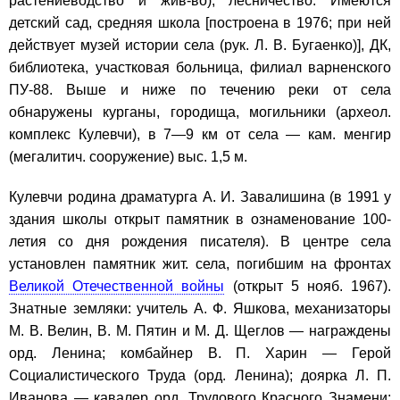
растениеводство и жив-во), лесничество. Имеются
детский сад, средняя школа [построена в 1976; при ней
действует музей истории села (рук. Л. В. Бугаенко)], ДК,
библиотека, участковая больница, филиал варненского
ПУ-88. Выше и ниже по течению реки от села
обнаружены курганы, городища, могильники (археол.
комплекс Кулевчи), в 7—9 км от села — кам. менгир
(мегалитич. сооружение) выс. 1,5 м.
Кулевчи родина драматурга А. И. Завалишина (в 1991 у
здания школы открыт памятник в ознаменование 100-
летия со дня рождения писателя). В центре села
установлен памятник жит. села, погибшим на фронтах
Великой Отечественной войны
(открыт 5 нояб. 1967).
Знатные земляки: учитель А. Ф. Яшкова, механизаторы
М. В. Велин, В. М. Пятин и М. Д. Щеглов — награждены
орд. Ленина; комбайнер В. П. Харин — Герой
Социалистического Труда (орд. Ленина); доярка Л. П.
Иванова — кавалер орд. Трудового Красного Знамени;