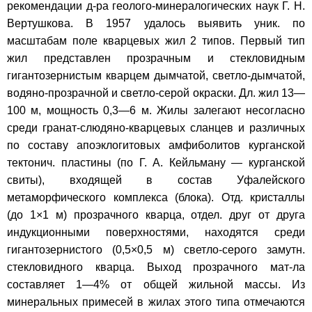
рекомендации д-ра геолого-минералогических наук Г. Н.
Вертушкова. В 1957 удалось выявить уник. по
масштабам поле кварцевых жил 2 типов. Первый тип
жил представлен прозрачным и стекловидным
гигантозернистым кварцем дымчатой, светло-дымчатой,
водяно-прозрачной и светло-серой окраски. Дл. жил 13—
100 м, мощность 0,3—6 м. Жилы залегают несогласно
среди гранат-слюдяно-кварцевых сланцев и различных
по составу апоэклогитовых амфиболитов курганской
тектонич. пластины (по Г. А. Кейльману — курганской
свиты), входящей в состав Уфалейского
метаморфического комплекса (блока). Отд. кристаллы
(до 1×1 м) прозрачного кварца, отдел. друг от друга
индукционными поверхностями, находятся среди
гигантозернистого (0,5×0,5 м) светло-серого замутн.
стекловидного кварца. Выход прозрачного мат-ла
составляет 1—4% от общей жильной массы. Из
минеральных примесей в жилах этого типа отмечаются