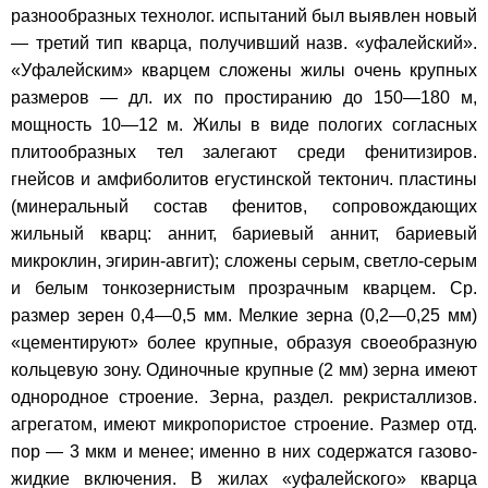
разнообразных технолог. испытаний был выявлен новый
— третий тип кварца, получивший назв. «уфалейский».
«Уфалейским» кварцем сложены жилы очень крупных
размеров — дл. их по простиранию до 150—180 м,
мощность 10—12 м. Жилы в виде пологих согласных
плитообразных тел залегают среди фенитизиров.
гнейсов и амфиболитов егустинской тектонич. пластины
(минеральный состав фенитов, сопровождающих
жильный кварц: аннит, бариевый аннит, бариевый
микроклин, эгирин-авгит); сложены серым, светло-серым
и белым тонкозернистым прозрачным кварцем. Ср.
размер зерен 0,4—0,5 мм. Мелкие зерна (0,2—0,25 мм)
«цементируют» более крупные, образуя своеобразную
кольцевую зону. Одиночные крупные (2 мм) зерна имеют
однородное строение. Зерна, раздел. рекристаллизов.
агрегатом, имеют микропористое строение. Размер отд.
пор — 3 мкм и менее; именно в них содержатся газово-
жидкие включения. В жилах «уфалейского» кварца