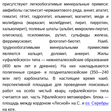
присутствуют легкообогатимые минеральные примеси:
амфиболы гастингсит-чермакитового ряда, аннит, апатит,
гематит, гётит, гидрогетит, ильменит, магнетит, меди и
молибдена (марказит, молибденит, пирит, пирротин,
халькопирит), полевые шпаты (альбит, микроклин-пертит,
олигоклаз), псиломелан, рутил, сульфиды железа,
ферримусковит, флогопит-биотит. Наиб.
труднообогатимыми минеральными примесями
являются кальцит, доломит, анкерит. Жилы
«уфалейского» типа — нижнепалеозойские образования
(400 млн лет и древнее). На них накладываются
полигенные средне- и позднепалеозойские (350—240
млн лет) карбонатиты. В настоящее время наиб.
перспективной площадью для проведения поисковых
работ на особо чистый кварц «уфалейского» типа
считается зап. часть Уфалейского метаморфич. блока —
площадь между кордоном «Лесной» на С. и
оз. Серебры
на юге.