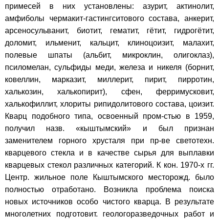
примесей в них установлены: азурит, актинолит,
амфиболы чермакит-гастингситового состава, анкерит,
арсеносульванит, биотит, гематит, гётит, гидрогётит,
доломит, ильменит, кальцит, клиноцоизит, малахит,
полевые шпаты (альбит, микроклин, олигоклаз),
псиломелан, сульфиды меди, железа и никеля (борнит,
ковеллин, марказит, миллерит, пирит, пирротин,
халькозин, халькопирит), сфен, ферримусковит,
халькофиллит, хлориты рипидолитового состава, цоизит.
Кварц подобного типа, освоенный пром-стью в 1959,
получил назв. «кыштымский» и был признан
заменителем горного хрусталя при пр-ве светотехн.
кварцевого стекла и в качестве сырья для выплавки
кварцевых стекол различных категорий. К кон. 1970-х гг.
Центр. жильное поле Кыштымского месторожд. было
полностью отработано. Возникла проблема поиска
новых источников особо чистого кварца. В результате
многолетних подготовит. геологоразведочных работ и