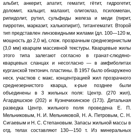
альбит, анкерит, апатит, гематит, гётит, гидрогетит,
доломит, кальцит, малахит, олигоклаз, псиломелан,
рипидолит, рутил, сульфиды железа и меди (пирит,
пирротин, марказит, халькопирит), титангематит. Второй
тип представлен линзовидными жилами (дл. 100—120 м,
мощность до 2,0 м), слож. прозрачным среднезернистым
(3,0 мм) кварцем массивной текстуры. Кварцевые жилы
этого типа залегают согласно в гранат-слюдяно-
кварцевых сланцах и несогласно — в амфиболитах
курганской тектонич. пластины. В 1957 было обнаружено
неск. участков с макс. концентрацией жил прозрачного
среднезернистого кварца, к-рые позднее были
объединены в 3 жильных поля: Центр. (270 жил),
Агардяшское (202) и Кузнечихинское (173). Детальная
разведка Центр. жильного поля проведена Е. П.
Мельниковым, Н. И. Мельниковой, Н. А. Петровым, С. Н.
Сигаевым и Н. С. Степановым. Запасы жильной массы в
отд. телах составляют 130—150 т. Из минеральных