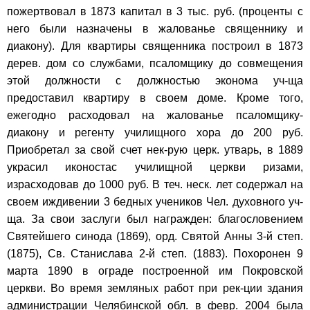
пожертвовал в 1873 капитал в 3 тыс. руб. (проценты с
него были назначены в жалованье священнику и
диакону). Для квартиры священника построил в 1873
дерев. дом со службами, псаломщику до совмещения
этой должности с должностью эконома уч-ща
предоставил квартиру в своем доме. Кроме того,
ежегодно расходовал на жалованье псаломщику-
диакону и регенту училищного хора до 200 руб.
Приобретал за свой счет нек-рую церк. утварь, в 1889
украсил иконостас училищной церкви ризами,
израсходовав до 1000 руб. В теч. неск. лет содержал на
своем иждивении 3 бедных учеников Чел. духовного уч-
ща. За свои заслуги был награжден: благословением
Святейшего синода (1869), орд. Святой Анны 3-й степ.
(1875), Св. Станислава 2-й степ. (1883). Похоронен 9
марта 1890 в ограде построенной им Покровской
церкви. Во время земляных работ при рек-ции здания
администрации Челябинской обл. в февр. 2004 была