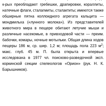
к-рых преобладают гребешки, драпировки, кораллиты,
натечные флаги, сталагмиты, сталактиты; имеются также
обширные пятна коллоидного агрегата кальцита —
мондмильха («лунного молока»). Из представителей
животного мира в пещере обитают летучие мыши и
различные насекомые, в привходовой части — преим.
бабочки, комары, ночные мотыльки. Общая длина ходов
2
пещеры 186 м, ср. шир. 1,2 м; площадь пола 223 м
;
макс. глуб. 45 м. П. была открыта и впервые
исследована в 1977 чл. поисково-разведочной эксп.
коркинской секции спелеологов «Орион» (рук. Н. К.
Барышников).