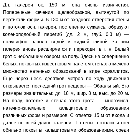
Дл. галереи ок. 150 м, она очень извилистая.
Поперечные сечения щелеобразной, вытянутой по
вертикали формы. В 130 м от входного отверстия стены
и потолок осн. галереи, постепенно сужаясь, образуют
коленоподобный перегиб (дл. 2 м, глуб. 0,3 м) —
полусифон, заполн. водой и жидкой глиной. За ним
галерея вновь расширяется и переходит в т. н. Белый
грот с небольшим озером на полу. Здесь на совершенно
белых, покрытых известковым налетом стенах отмечено
множество натечных образований в виде кораллитов.
Еще через неск. десятков метров по ходу движения
открывается последний грот пещеры — Обвальный. Его
размеры значительны: дл. 18 м, шир. 8 м, выс. до 20 м.
На полу, потолке и стенах этого грота — многочисл.
натечно-капельные кальцитовые образования
различных форм и размеров. С отметки 15 м от входа и
далее по всей длине галереи П. стены, потолок и пол
обильно покрыты кальцитовыми образованиями, среди