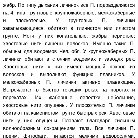
жабр. По типу дыхания личинок все П. подразделяются
на 4 типа: грунтовые, крупножаберные, мелкожаберные
и плоскотелые. У грунтовых П. личинки
закапывающиеся, обитают в глинистом или илистом
грунте. Ноги у них копательные, жабры перистые;
хвостовые нити лишены волосков. Именно такие П.
обычны для водоемов Чел. обл. У крупножаберных П.
личинки обитают в стоячих водоемах и заводях рек.
Хвостовые нити у них имеют мощный покров из
волосков и выполняют функцию плавников. У
мелкожаберных П. личинки активно плавающие.
Встречаются в быстро текущих реках на порогах и
перекатах. Их жаберные лепестки небольшие,
хвостовые нити опущены. У плоскотелых П. личинки
обитают на каменистом грунте быстрых рек. Хвостовые
нити у них опущены. Плавают благодаря сильным
волнообразным сокращениям тела. Все личинки П.
преим. фитофаги, питаются мелкими водорослями,