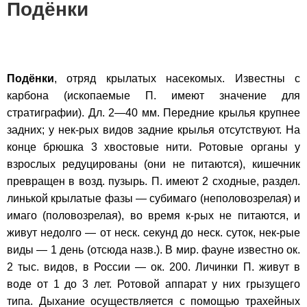
Подёнки
Подёнки
, отряд крылатых насекомых. Известны с
карбона (ископаемые П. имеют значение для
стратиграфии). Дл. 2—40 мм. Передние крылья крупнее
задних; у нек-рых видов задние крылья отсутствуют. На
конце брюшка 3 хвостовые нити. Ротовые органы у
взрослых редуцированы (они не питаются), кишечник
превращен в возд. пузырь. П. имеют 2 сходные, раздел.
линькой крылатые фазы — субимаго (неполовозрелая) и
имаго (половозрелая), во время к-рых не питаются, и
живут недолго — от неск. секунд до неск. суток, нек-рые
виды — 1 день (отсюда назв.). В мир. фауне известно ок.
2 тыс. видов, в России — ок. 200. Личинки П. живут в
воде от 1 до 3 лет. Ротовой аппарат у них грызущего
типа. Дыхание осуществляется с помощью трахейных