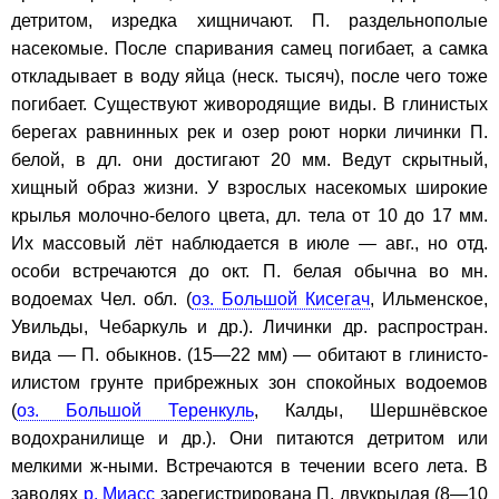
детритом, изредка хищничают. П. раздельнополые
насекомые. После спаривания самец погибает, а самка
откладывает в воду яйца (неск. тысяч), после чего тоже
погибает. Существуют живородящие виды. В глинистых
берегах равнинных рек и озер роют норки личинки П.
белой, в дл. они достигают 20 мм. Ведут скрытный,
хищный образ жизни. У взрослых насекомых широкие
крылья молочно-белого цвета, дл. тела от 10 до 17 мм.
Их массовый лёт наблюдается в июле — авг., но отд.
особи встречаются до окт. П. белая обычна во мн.
водоемах Чел. обл. (
оз. Большой Кисегач
, Ильменское,
Увильды, Чебаркуль и др.). Личинки др. распростран.
вида — П. обыкнов. (15—22 мм) — обитают в глинисто-
илистом грунте прибрежных зон спокойных водоемов
(
оз. Большой Теренкуль
, Калды, Шершнёвское
водохранилище и др.). Они питаются детритом или
мелкими ж-ными. Встречаются в течении всего лета. В
заводях
р. Миасс
зарегистрирована П. двукрылая (8—10