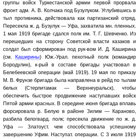
группы войск Туркестанской армии первой прорвала
фронт адм. А. В. Колчака под Бузулуком. Углубившись в
тыл противника, действовала как партизанский отряд.
Пересекла ж. д. Бузулук — Уфа, захватила мн. пленных.
1 мая 1919 бригаде сдался полк им. Т. Г. Шевченко. Из
перешедших на сторону Советской власти казаков и
солдат был сформирован под рук-вом И. Д. Каширина
(см.
Каширины
) Юж.-Урал. пехотный полк (командир
Бородулин), к-рый в составе бригады участвовал в
Белебеевской операции (май 1919). 19 мая по приказу
М. В. Фрунзе бригада была направлена в рейд по тылам
белых (Стерлитамак — Верхнеуральск), чтобы
обеспечить быстрое продвижение наступавших войск
Пятой армии красных. В середине июня бригада вплавь
форсировала р. Белую в районе Зилим — Караново,
разбила белогвард. полк; пресекла движение по ж. д.
Уфа — Златоуст. чем способствовала успешному
завершению Уфим. Наступат. операции. С 3 июля 1919