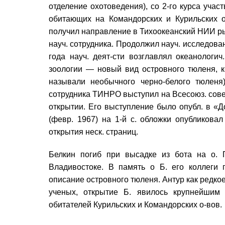
отделение охотоведения), со 2-го курса участ
обитающих на Командорских и Курильских о
получил направление в Тихоокеанский НИИ ры
науч. сотрудника. Продолжил науч. исследова
года науч. деят-сти возглавлял океанологич.
зоологии — новый вид островного тюленя, 
называли необычного черно-белого тюленя
сотрудника ТИНРО выступил на Всесоюз. сов
открытии. Его выступление было опубл. в «
(февр. 1967) на 1-й с. обложки опубликова
открытия неск. страниц.
Белкин погиб при высадке из бота на о.
Владивостоке. В память о Б. его коллеги 
описание островного тюленя. Антур как редкое
ученых, открытие Б. явилось крупнейшим
обитателей Курильских и Командорских о-вов.