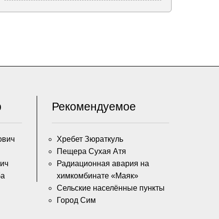
р
Рекомендуемое
ович
Хребет Зюраткуль
Пещера Сухая Атя
ич
Радиационная авария на
ба
химкомбинате «Маяк»
Сельские населённые пункты
Город Сим