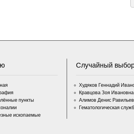
ню
Случайный выбо
ная
Худяков Геннадий Иван
рафия
Кравцова Зоя Ивановна
лённые пункты
Алимов Денис Равильев
соналии
Гематологическая служ
езные ископаемые