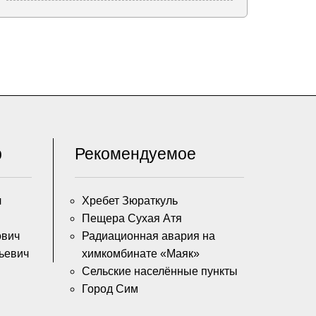
р
Рекомендуемое
ч
Хребет Зюраткуль
Пещера Сухая Атя
ович
Радиационная авария на
ьевич
химкомбинате «Маяк»
Сельские населённые пункты
Город Сим