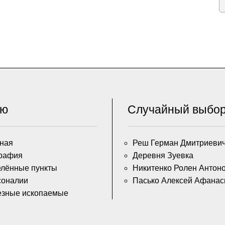
ню
Случайный выбо
ная
Реш Герман Дмитриеви
рафия
Деревня Зуевка
лённые пункты
Никитенко Ролен Антон
соналии
Пасько Алексей Афанас
езные ископаемые