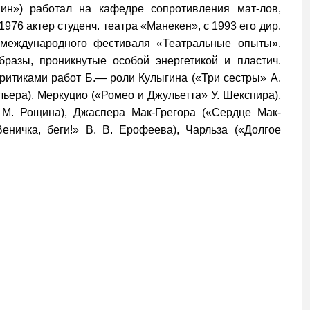
ин») работал на кафедре сопротивления мат-лов,
1976 актер студенч. театра «Манекен», с 1993 его дир.
 международного фестиваля «Театральные опыты».
бразы, проникнутые особой энергетикой и пластич.
критиками работ Б.— роли Кулыгина («Три сестры» А.
ьера), Меркуцио («Ромео и Джульетта» У. Шекспира),
 М. Рощина), Джаспера Мак-Грегора («Сердце Мак-
Веничка, беги!» В. В. Ерофеева), Чарльза («Долгое