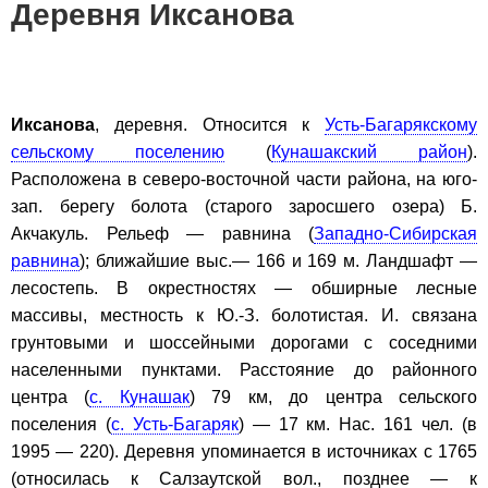
Деревня Иксанова
Иксанова
, деревня. Относится к
Усть-Багарякскому
сельскому поселению
(
Кунашакский район
).
Расположена в северо-восточной части района, на юго-
зап. берегу болота (старого заросшего озера) Б.
Акчакуль. Рельеф — равнина (
Западно-Сибирская
равнина
); ближайшие выс.— 166 и 169 м. Ландшафт —
лесостепь. В окрестностях — обширные лесные
массивы, местность к Ю.-З. болотистая. И. связана
грунтовыми и шоссейными дорогами с соседними
населенными пунктами. Расстояние до районного
центра (
с. Кунашак
) 79 км, до центра сельского
поселения (
с. Усть-Багаряк
) — 17 км. Нас. 161 чел. (в
1995 — 220). Деревня упоминается в источниках с 1765
(относилась к Салзаутской вол., позднее — к