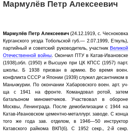
Мармулёв Петр Алексеевич
Мармулёв Петр Алексеевич
(24.12.1919, с. Чесноковка
Курганского уезда Тобольской губ.— 2.07.1999, Еткуль),
партийный и советский руководитель, участник
Великой
Отечественной войны
. Окончил ПТУ в Катав-Ивановске
(1938),обл. (1950) и Высшую при ЦК КПСС (1957) парт.
школы. Б 1938 призван в армию. Во время воен.
конфликта СССР и Японии (1939) служил десантником в
Маньчжурии. По окончании Хабаровского воен. арт. уч-
ща с 1941 на фронте. Командовал ротой, затем
батальоном минометчиков. Участвовал в обороне
Москвы, Ленинграда. После демобилизации с 1944 на
Катав-Ивановском цементно-металлург. заводе. С конца
того же года зав. отделом, в 1946—50 инструктор
Катавского райкома ВКП(б). С 1952 секр., 2-й секр.