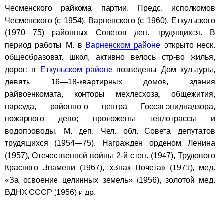
Чесменского райкома партии. Предс. исполкомов
Чесменского (с 1954), Варненского (с 1960), Еткульского
(1970—75) районных Советов деп. трудящихся. В
период работы М. в
Варненском районе
открыто неск.
общеобразоват. школ, активно велось стр-во жилья,
дорог; в
Еткульском районе
возведены Дом культуры,
девять 16—18-квартирных домов, здания
райвоенкомата, конторы мехлесхоза, общежития,
нарсуда, районного центра Госсанэпиднадзора,
пожарного депо; проложены теплотрассы и
водопроводы. М. деп. Чел. обл. Совета депутатов
трудящихся (1954—75). Награжден орденом Ленина
(1957), Отечественной войны 2-й степ. (1947), Трудового
Красного Знамени (1967), «Знак Почета» (1971), мед.
«За освоение целинных земель» (1956), золотой мед.
ВДНХ СССР (1956) и др.