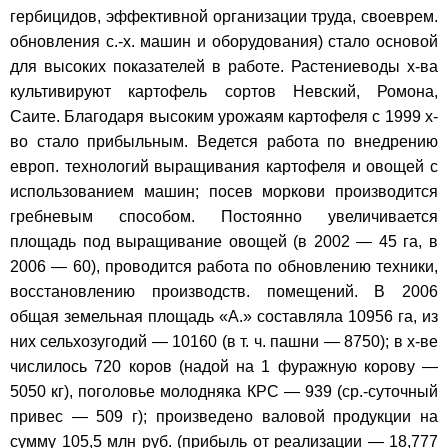
гербицидов, эффективной организации труда, своеврем.
обновления с.-х. машин и оборудования) стало основой
для высоких показателей в работе. Растениеводы х-ва
культивируют картофель сортов Невский, Ромона,
Саите. Благодаря высоким урожаям картофеля с 1999 х-
во стало прибыльным. Ведется работа по внедрению
европ. технологий выращивания картофеля и овощей с
использованием машин; посев моркови производится
гребневым способом. Постоянно увеличивается
площадь под выращивание овощей (в 2002 — 45 га, в
2006 — 60), проводится работа по обновлению техники,
восстановлению производств. помещений. В 2006
общая земельная площадь «А.» составляла 10956 га, из
них сельхозугодий — 10160 (в т. ч. пашни — 8750); в х-ве
числилось 720 коров (надой на 1 фуражную корову —
5050 кг), поголовье молодняка КРС — 939 (ср.-суточный
привес — 509 г); произведено валовой продукции на
сумму 105,5 млн руб. (прибыль от реализации — 18,777