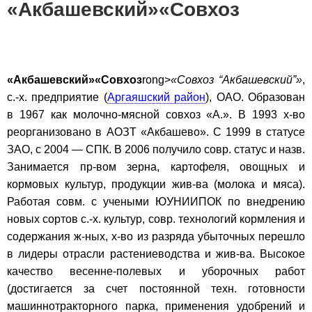
«Акбашевский»«Совхоз
«Акбашевский»«Совхоз
rong>
«Совхоз “Акбашевский”»
,
с.-х. предприятие (
Аргаяшский район
), ОАО. Образован
в 1967 как молочно-мясной совхоз «А.». В 1993 х-во
реорганизовано в АОЗТ «Акбашево». С 1999 в статусе
ЗАО, с 2004 — СПК. В 2006 получило совр. статус и назв.
Занимается пр-вом зерна, картофеля, овощных и
кормовых культур, продукции жив-ва (молока и мяса).
Работая совм. с учеными ЮУНИИПОК по внедрению
новых сортов с.-х. культур, совр. технологий кормления и
содержания ж-ных, х-во из разряда убыточных перешло
в лидеры отрасли растениеводства и жив-ва. Высокое
качество весенне-полевых и уборочных работ
(достигается за счет постоянной техн. готовности
машиннотракторного парка, применения удобрений и