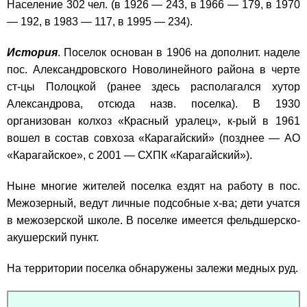
Население 302 чел. (в 1926 — 243, в 1966 — 179, в 1970
— 192, в 1983 — 117, в 1995 — 234).
История
. Поселок основан в 1906 на дополнит. наделе
пос. Александровского Новолинейного района в черте
ст-цы Полоцкой (ранее здесь располагался хутор
Александрова, отсюда назв. поселка). В 1930
организован колхоз «Красный уралец», к-рый в 1961
вошел в состав совхоза «Карагайский» (позднее — АО
«Карагайское», с 2001 — СХПК «Карагайский»).
Ныне многие жителей поселка ездят на работу в пос.
Межозерный, ведут личные подсобные х-ва; дети учатся
в межозерской школе. В поселке имеется фельдшерско-
акушерский пункт.
На территории поселка обнаружены залежи медных руд.