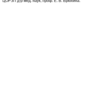
ЦОРЗП д-р мед. наук, проф. Е. В. Брюхина.