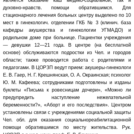
является оказание каш медико-социальной, так и
духовно-нравств. помощи обратившимся. Для
стационарного лечения больных центру выделено по 10
мест в гинекологич. отделении ГКБ № 3 (клинич. база
кафедры акушерства и гинекологии УГМАДО) и
родильном доме при больнице. Пациентки учреждения
— девушки 12—21 года. В центре (на бесплатной
основе) обслуживаются подростки из Чел. и городов
области; также проводится работа с родителями и
педагогами. В ЦОРЗП ведут прием: акушеры-гинекологи
Е. В. Гаер, Н. Г. Крешнянская, О. А. Окраинская; психолог
Ю. М. Кафеева; сотрудниками подготовлены и изданы
буклеты «Письма к ровесницам дочери», «Можно ли
предупредить наступление нежелательной
беременности?», «Аборт и его последствия». Центром
установлены связи с учреждениями социальной защиты
Чел. обл. для оказания социальнореабилитационной
помощи обратившимся по месту жительства. Рук.