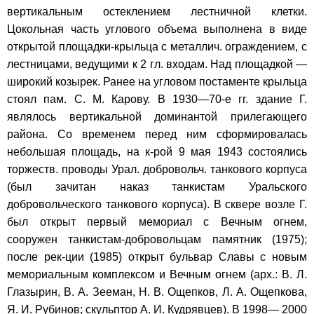
вертикальным остеклением лестничной клетки.
Цокольная часть углового объема выполнена в виде
открытой площадки-крыльца с металлич. ограждением, с
лестницами, ведущими к 2 гл. входам. Над площадкой —
широкий козырек. Ранее на угловом постаменте крыльца
стоял пам. С. М. Карову. В 1930—70-е гг. здание Г.
являлось вертикальной доминантой прилегающего
района. Со временем перед ним сформировалась
небольшая площадь, на к-рой 9 мая 1943 состоялись
торжеств. проводы Урал. добровольч. танкового корпуса
(был зачитан наказ танкистам Уральского
добровольческого танкового корпуса). В сквере возле Г.
был открыт первый мемориал с Вечным огнем,
сооружен танкистам-добровольцам памятник (1975);
после рек-ции (1985) открыт бульвар Славы с новым
мемориальным комплексом и Вечным огнем (арх.: В. Л.
Глазырин, В. А. Зееман, Н. В. Ощепков, Л. А. Ощепкова,
Я. И. Рубинов; скульптор А. И. Кудрявцев). В 1998— 2000