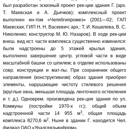
был разработан эскизный проект рек-ции здания Г. (арх.
Т. Маевская и А. Дьячков); комплексный проект
выполнен ин-том «Челябгипромез» (2001—02; ГАП
Маевская, ГИП Н. Н. Васкевич; арх.: Т. И. Кошелева, В. С.
Николенко; конструктор М. Ю. Назаров). В ходе рек-ции
внеш. вид ист. части комплекса существенно изменился:
были надстроены до 5 этажей крылья здания,
выполнено завершение центр. угловой части в виде
масштабной башни со шпилем; в отделке использованы
совр. конструкции и мат-лы. При сохранении общего
направления (конструктивизм) образ здания приобрел
элементы, нарушающие чистоту стилевого решения
(круглые окна, меньшая площадь ленточного остекления
и т. д.). Одноврем. произведена рек-ция здания по ул.
Коммуны (постройки 1970-х гг.); общий объем
3
надстроенной части 14 955 м
, общая площадь
2
комплекса 8270,6 м
. Ныне в здании Г. находится Чел.
филиал ОАО «Уралсвязьинформ».