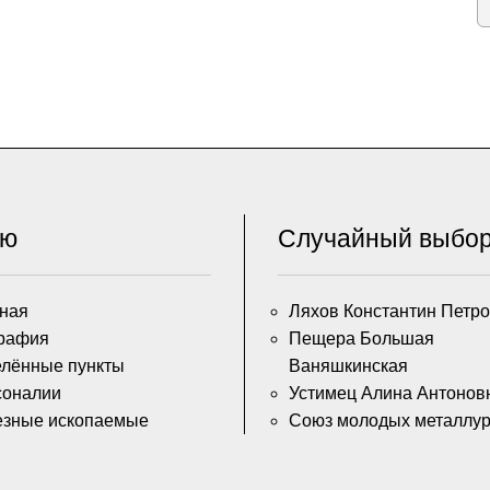
ню
Случайный выбо
ная
Ляхов Константин Петр
рафия
Пещера Большая
лённые пункты
Ваняшкинская
соналии
Устимец Алина Антонов
езные ископаемые
Союз молодых металлур