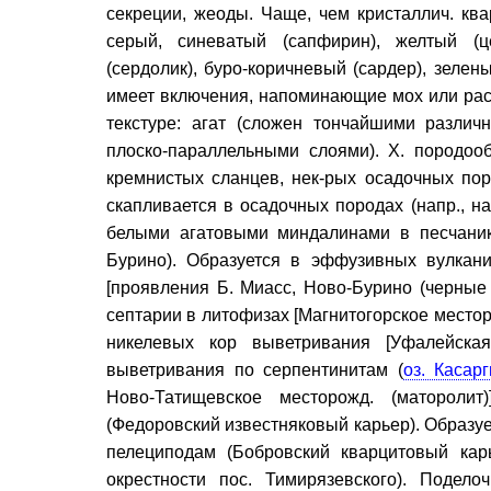
секреции, жеоды. Чаще, чем кристаллич. ква
серый, синеватый (сапфирин), желтый (це
(сердолик), буро-коричневый (сардер), зелены
имеет включения, напоминающие мох или раст
текстуре: агат (сложен тончайшими различн
плоско-параллельными слоями). Х. породоо
кремнистых сланцев, нек-рых осадочных пор
скапливается в осадочных породах (напр., н
белыми агатовыми миндалинами в песчаник
Бурино). Образуется в эффузивных вулкани
[проявления Б. Миасс, Ново-Бурино (черные 
септарии в литофизах [Магнитогорское месторо
никелевых кор выветривания [Уфалейская
выветривания по серпентинитам (
оз. Касарг
Ново-Татищевское месторожд. (маторолит
(Федоровский известняковый карьер). Образу
пелециподам (Бобровский кварцитовый карь
окрестности пос. Тимирязевского). Подел