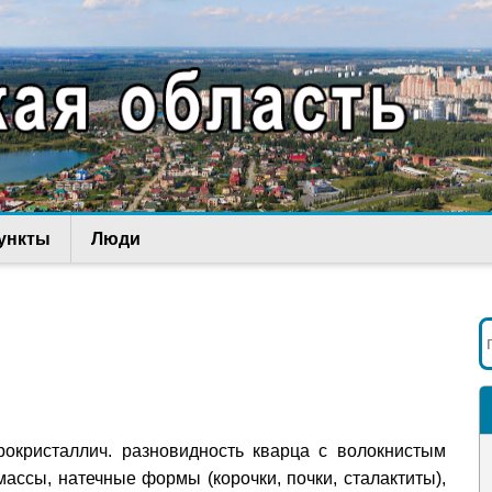
ункты
Люди
рокристаллич. разновидность кварца с волокнистым
ссы, натечные формы (корочки, почки, сталактиты),