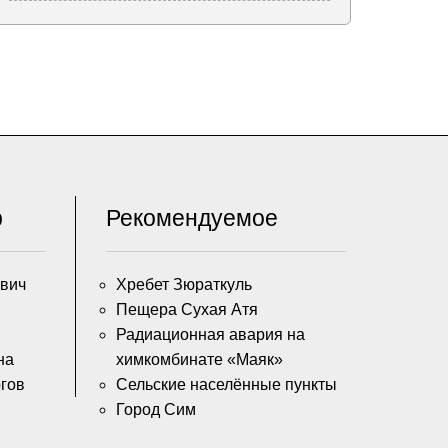
р
Рекомендуемое
ович
Хребет Зюраткуль
Пещера Сухая Атя
Радиационная авария на
на
химкомбинате «Маяк»
гов
Сельские населённые пункты
Город Сим