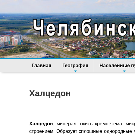
Главная
География
Населённые п
Халцедон
Халцедон
, минерал, окись кремнезема; мик
строением. Образует сплошные однородные ма