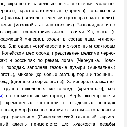
рц, окрашен в различные цвета и оттенки: молочно-
рагат), красновато-желтый (карнеол), оранжевый
й (плазма), яблочно-зеленый (хризопраз, маторолит);
ения (моховой агат, или моховик). Разновидности по
о окраш. концентрически-зон. слоями Х.), оникс (с
бразующий минерал, входит в состав яшм, углисто-
од. Благодаря устойчивости к экзогенным факторам
а Копейском месторожд. представлен мелкими черно-
ах) и россыпях по рекам, логам (Чернушка, Ново-
ч. породах, заполняя газовые пузыри (миндалины)
агаты), Михири (кр.-белые агаты)], поры и трещины-
жд. (цветные и серые агаты)]. Х. минерал силикатно-
 группа никелевых месторожд. (хризопраз)], кор
и
) на хромитовых месторожд. [Верблюжьегорское и
)], кремниевых конкреций в осадочных породах
ет псевдоморфозы по органич. остаткам — кораллам и
ер), растениям (Синеглазовский глиняный карьер,
очный камень, применяется для художеств. резьбы