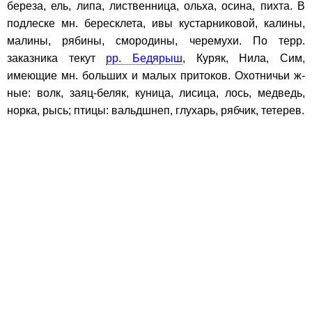
береза, ель, липа, лиственница, ольха, осина, пихта. В
подлеске мн. бересклета, ивы кустарниковой, калины,
малины, рябины, смородины, черемухи. По терр.
заказника текут
рр. Бедярыш
, Куряк, Нила, Сим,
имеющие мн. больших и малых притоков. Охотничьи ж-
ные: волк, заяц-беляк, куница, лисица, лось, медведь,
норка, рысь; птицы: вальдшнеп, глухарь, рябчик, тетерев.