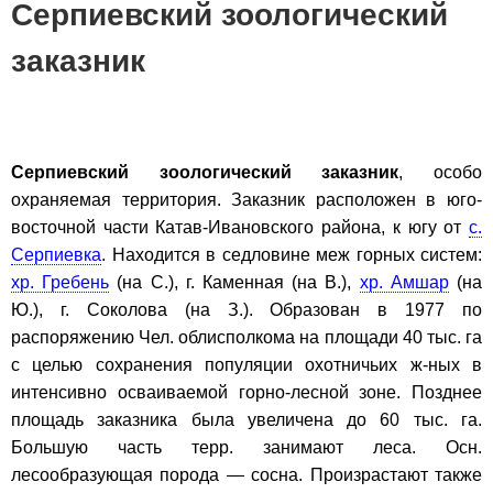
Серпиевский зоологический
заказник
Серпиевский зоологический заказник
, особо
охраняемая территория. Заказник расположен в юго-
восточной части Катав-Ивановcкого района, к югу от
с.
Серпиевка
. Находится в седловине меж горных систем:
хр. Гребень
(на С.), г. Каменная (на В.),
хр. Амшар
(на
Ю.), г. Соколова (на З.). Образован в 1977 по
распоряжению Чел. облисполкома на площади 40 тыс. га
с целью сохранения популяции охотничьих ж-ных в
интенсивно осваиваемой горно-лесной зоне. Позднее
площадь заказника была увеличена до 60 тыс. га.
Большую часть терр. занимают леса. Осн.
лесообразующая порода — сосна. Произрастают также