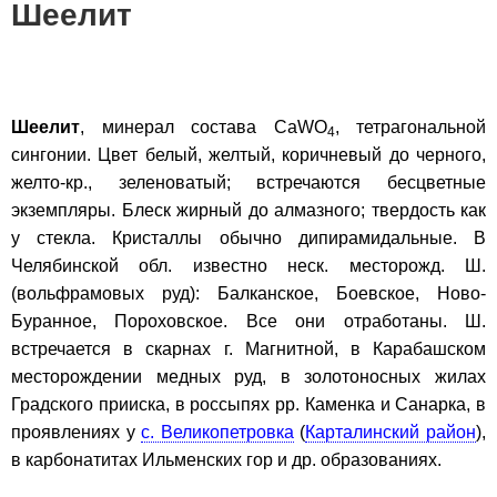
Шеелит
Шеелит
, минерал состава CaWO
, тетрагональной
4
сингонии. Цвет белый, желтый, коричневый до черного,
желто-кр., зеленоватый; встречаются бесцветные
экземпляры. Блеск жирный до алмазного; твердость как
у стекла. Кристаллы обычно дипирамидальные. В
Челябинской обл. известно неск. месторожд. Ш.
(вольфрамовых руд): Балканское, Боевское, Ново-
Буранное, Пороховское. Все они отработаны. Ш.
встречается в скарнах г. Магнитной, в Карабашском
месторождении медных руд, в золотоносных жилах
Градского прииска, в россыпях рр. Каменка и Санарка, в
проявлениях у
с. Великопетровка
(
Карталинский район
),
в карбонатитах Ильменских гор и др. образованиях.