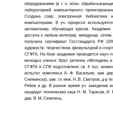
оборудованием (в т. ч. япон. обрабатывающи
лабораторией компьютерного проектирова
Создана совр. электронная библиотека 
компьютерами. В уч. процессе используетс
автоматизир. обучающих курсов. Академия
доступа к любым интегрир. междунар. сетям
получила сертификат Госстандарта РФ (200
художеств. творчеством, физкультурой и спор
СГФТА. На базе академии проводятся науч.-пр
молодых ученых Урал. региона «Молодежь и
СГФТА и СПК подготовлено св. 4 тыс. инжене
испытат. комплекса А. Ф. Васильев, зам. ди
Снежинска), зам. гл. инж. Н. В. Смотров, д-р 
Рябов и др. В разное время уч. заведение во
кандидат технических наук Н. М. Тарасов, И. 
дир. В. М. Сковпень.