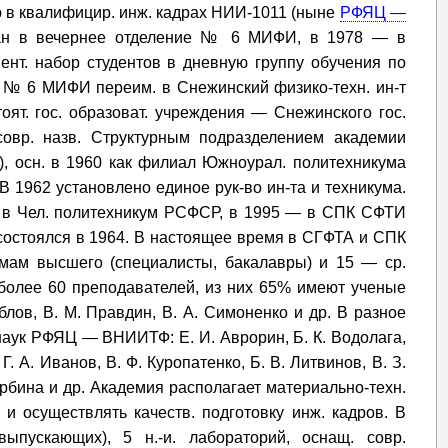
ю в квалифицир. инж. кадрах НИИ-1011 (ныне
РФЯЦ —
ван в вечернее отделение № 6 МИФИ, в 1978 — в
нт. набор студентов в дневную группу обучения по
е № 6 МИФИ переим. в Снежинский физико-техн. ин-т
ят. гос. образоват. учреждения — Снежинского гос.
 совр. назв. Структурным подразделением академии
), осн. в 1960 как филиал Южноурал. политехникума
 В 1962 установлено единое рук-во ин-та и техникума.
 в Чел. политехникум РСФСР, в 1995 — в СПК СФТИ
состоялся в 1964. В настоящее время в СГФТА и СПК
ммам высшего (специалисты, бакалавры) и 15 — ср.
 более 60 преподавателей, из них 65% имеют ученые
Коблов, В. М. Правдин, В. А. Симоненко и др. В разное
наук РФЯЦ — ВНИИТФ: Е. И. Аврорин, Б. К. Водолага,
 Г. А. Иванов, В. Ф. Куропатенко, Б. В. Литвинов, В. З.
Щербина и др. Академия располагает материально-техн.
 и осуществлять качеств. подготовку инж. кадров. В
ыпускающих), 5 н.-и. лабораторий, оснащ. совр.