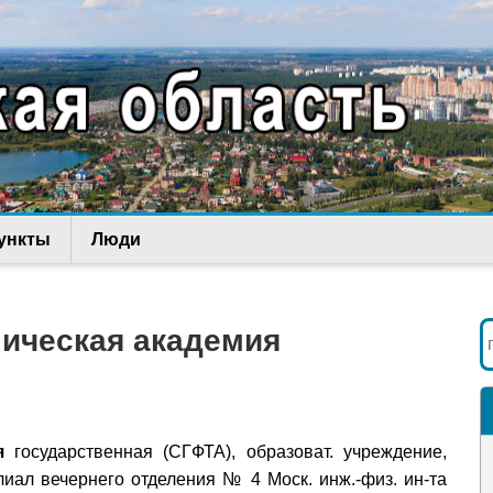
ункты
Люди
ическая академия
я
государственная (СГФТА), образоват. учреждение,
илиал вечернего отделения № 4 Моск. инж.-физ. ин-та