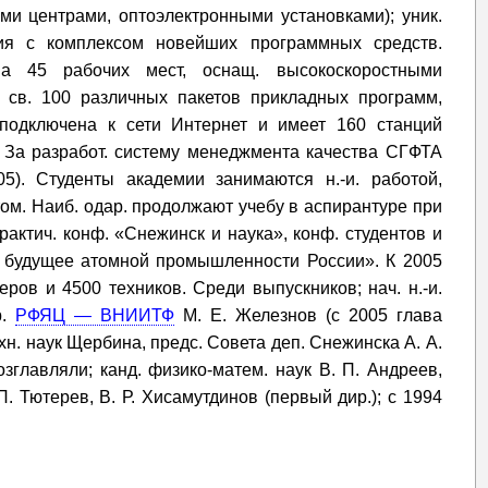
ми центрами, оптоэлектронными установками); уник.
ния с комплексом новейших программных средств.
на 45 рабочих мест, оснащ. высокоскоростными
я св. 100 различных пакетов прикладных программ,
 подключена к сети Интернет и имеет 160 станций
. За разработ. систему менеджмента качества СГФТА
5). Студенты академии занимаются н.-и. работой,
том. Наиб. одар. продолжают учебу в аспирантуре при
актич. конф. «Снежинск и наука», конф. студентов и
 будущее атомной промышленности России». К 2005
ров и 4500 техников. Среди выпускников; нач. н.-и.
р.
РФЯЦ — ВНИИТФ
М. Е. Железнов (с 2005 глава
техн. наук Щербина, предс. Совета деп. Снежинска А. А.
зглавляли; канд. физико-матем. наук В. П. Андреев,
П. Тютерев, В. Р. Хисамутдинов (первый дир.); с 1994