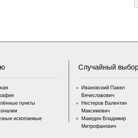
ню
Случайный выбо
ная
Ивановский Павел
рафия
Вячеславович
лённые пункты
Нестеров Валентин
соналии
Максимович
езные ископаемые
Македон Владимир
Митрофанович