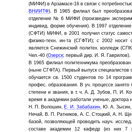
(МИФИ) в Арзамасе-16 в связи с потребность
ВНИИТФ
). В 1965 филиал был преобразо
отделение № 6 МИФИ (произведен экспериме
индивид. форме обучения). В 1997 отделени
(СФТИ) МИФИ, в 2001 получил статус самосто
физико-техн. ин-та (СГФТИ); с 2002 носит
является Снежинский политех. колледж (СПК
Чел.-40 (
Озерск
; первый дир. И. Я. Гаврилов).
В 1965 филиал политехникума преобразован
(ныне СГФТА). Первый выпуск специалистов 
обучается св. 1500 студентов по 14 програ
профес. образования. В уч. процессе занято
степени и звания, в т. ч. А. Д. Зубов, П. И. 
время в академии работали ученые, доктора 
Н. П. Волошин,
Е. И. Забабахин
, Ю. А. Зысин,
Нечай, В. П. Ратников, А. С. Стоцкий, А. Н. 
базой, позволяющей проводить науч. исслед.
составе академии 12 кафедр (из них 7 в