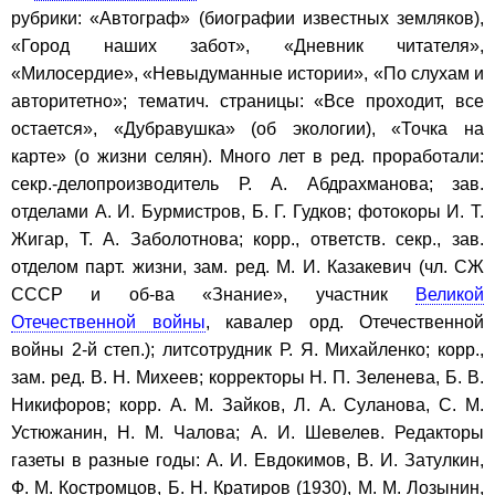
рубрики: «Автограф» (биографии известных земляков),
«Город наших забот», «Дневник читателя»,
«Милосердие», «Невыдуманные истории», «По слухам и
авторитетно»; тематич. страницы: «Все проходит, все
остается», «Дубравушка» (об экологии), «Точка на
карте» (о жизни селян). Много лет в ред. проработали:
секр.-делопроизводитель Р. А. Абдрахманова; зав.
отделами А. И. Бурмистров, Б. Г. Гудков; фотокоры И. Т.
Жигар, Т. А. Заболотнова; корр., ответств. секр., зав.
отделом парт. жизни, зам. ред. М. И. Казакевич (чл. СЖ
СССР и об-ва «Знание», участник
Великой
Отечественной войны
, кавалер орд. Отечественной
войны 2-й степ.); литсотрудник Р. Я. Михайленко; корр.,
зам. ред. В. Н. Михеев; корректоры Н. П. Зеленева, Б. В.
Никифоров; корр. А. М. Зайков, Л. А. Суланова, С. М.
Устюжанин, Н. М. Чалова; А. И. Шевелев. Редакторы
газеты в разные годы: А. И. Евдокимов, В. И. Затулкин,
Ф. М. Костромцов, Б. Н. Кратиров (1930), М. М. Лозынин,