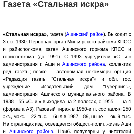
Газета «Стальная искра»
«Стальная искра»
, газета (
Ашинский район
). Выходит с
3 окт. 1930. Первонач. орган Миньярского райкома КПСС
и райисполкома, затем Ашинского горкома КПСС и
горисполкома (до 1991). С 1993 учредители «С. и.»
администрация г. Аши и
Ашинского района
, коллектив
ред. газеты; позже — автономная некоммерч. орг-ция
«Редакция газеты “Стальная искра”» и обл. гос.
учреждение «Издательский дом “Губерния”»,
администрация Ашинского муниципального района. В
1938—55 «С. и.» выходила на 2 полосах, с 1955 — на 4
(формата А3). Разовый тираж в 1950-е гг. составлял 250
экз., макс.— 22 тыс.— был в 1987—89, ныне — ок. 9 тыс.
На страницах изд. освещается общест.-полит. жизнь Аши
и
Ашинского района
. Наиб. популярны у читателей