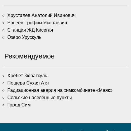
Хрусталёв Анатолий Иванович
Евсеев Трофим Яковлевич
Станция ЖД Кисегач
Озеро Урускуль
Рекомендуемое
Хребет Зюраткуль
Пещера Сухая Атя
Радиационная авария на химкомбинате «Маяк»
Сельские населённые пункты
Город Сим