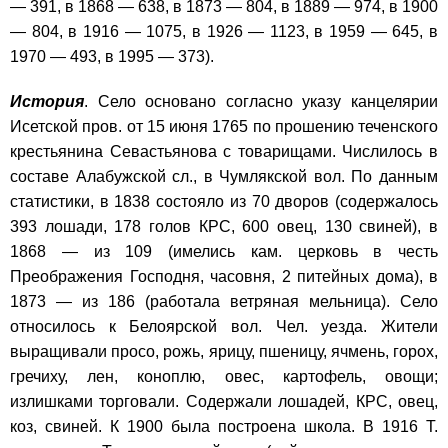
— 391, в 1868 — 638, в 1873 — 804, в 1889 — 974, в 1900
— 804, в 1916 — 1075, в 1926 — 1123, в 1959 — 645, в
1970 — 493, в 1995 — 373).
История
. Село основано согласно указу канцелярии
Исетской пров. от 15 июня 1765 по прошению теченского
крестьянина Севастьянова с товарищами. Числилось в
составе Алабужской сл., в Чумлякской вол. По данным
статистики, в 1838 состояло из 70 дворов (содержалось
393 лошади, 178 голов КРС, 600 овец, 130 свиней), в
1868 — из 109 (имелись кам. церковь в честь
Преображения Господня, часовня, 2 питейных дома), в
1873 — из 186 (работала ветряная мельница). Село
относилось к Белоярской вол. Чел. уезда. Жители
выращивали просо, рожь, ярицу, пшеницу, ячмень, горох,
гречиху, лен, коноплю, овес, картофель, овощи;
излишками торговали. Содержали лошадей, КРС, овец,
коз, свиней. К 1900 была построена школа. В 1916 Т.