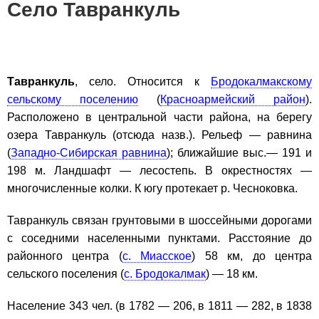
Село Тавранкуль
Тавранкуль
, село. Относится к
Бродокалмакскому
сельскому поселению
(
Красноармейский район
).
Расположено в центральной части района, на берегу
озера Тавранкуль (отсюда назв.). Рельеф — равнина
(
Западно-Сибирская равнина
); ближайшие выс.— 191 и
198 м. Ландшафт — лесостепь. В окрестностях —
многочисленные колки. К югу протекает р. Чесноковка.
Тавранкуль связан грунтовыми в шоссейными дорогами
с соседними населенными пунктами. Расстояние до
районного центра (
с. Миасское
) 58 км, до центра
сельского поселения (
с. Бродокалмак
) — 18 км.
Население 343 чел. (в 1782 — 206, в 1811 — 282, в 1838