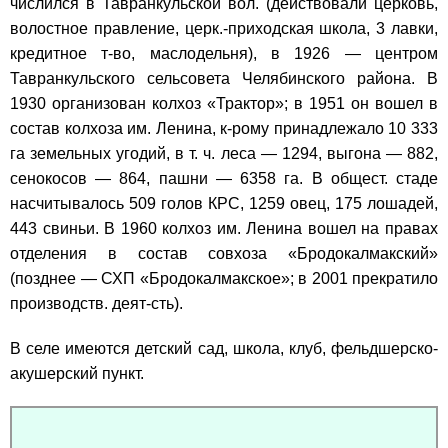
числился в Тавранкульской вол. (действовали церковь,
волостное правление, церк.-приходская школа, 3 лавки,
кредитное т-во, маслодельня), в 1926 — центром
Тавранкульского сельсовета Челябинского района. В
1930 организован колхоз «Трактор»; в 1951 он вошел в
состав колхоза им. Ленина, к-рому принадлежало 10 333
га земельных угодий, в т. ч. леса — 1294, выгона — 882,
сенокосов — 864, пашни — 6358 га. В общест. стаде
насчитывалось 509 голов КРС, 1259 овец, 175 лошадей,
443 свиньи. В 1960 колхоз им. Ленина вошел на правах
отделения в состав совхоза «Бродокалмакский»
(позднее — СХП «Бродокалмакское»; в 2001 прекратило
производств. деят-сть).
В селе имеются детский сад, школа, клуб, фельдшерско-
акушерский пункт.