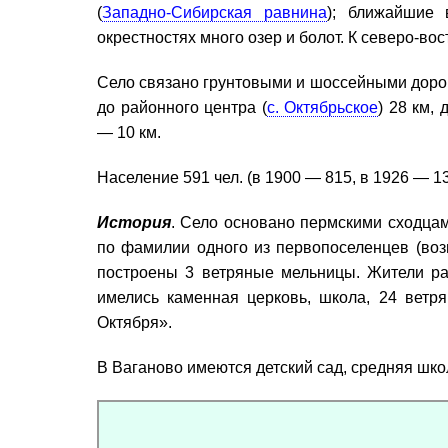
(
Западно-Сибирская равнина
); ближайшие
окрестностях много озер и болот. К северо-во
Село связано грунтовыми и шоссейными доро
до районного центра (
с. Октябрьское
) 28 км, 
— 10 км.
Население 591 чел. (в 1900 — 815, в 1926 — 13
История
. Село основано пермскими сходцам
по фамилии одного из первопоселенцев (возм
построены 3 ветряные мельницы. Жители раз
имелись каменная церковь, школа, 24 ветр
Октября».
В Ваганово имеются детский сад, средняя школ