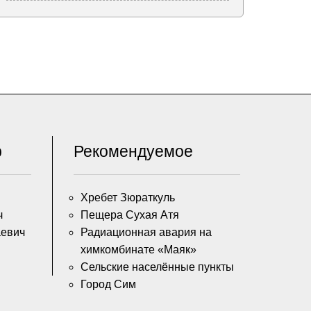
р
Рекомендуемое
Хребет Зюраткуль
ч
Пещера Сухая Атя
аевич
Радиационная авария на
химкомбинате «Маяк»
Сельские населённые пункты
Город Сим