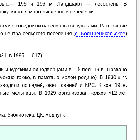
 выс.— 195 и 196 м. Ландшафт — лесостепь. В
стоку тянутся многочисленные перелески.
гами с соседними населенными пунктами. Расстояние
до центра сельского поселения (
с. Большеникольское
)
21, в 1995 — 617).
и и курскими однодворцами в 1-й пол. 19 в. Названо
ожно также, в память о малой родине). В 1830-х гг.
водили лошадей, овец, свиней и КРС. К кон. 19 в.
яные мельницы. В 1929 организован колхоз «12 лет
а, библиотека, ДК, медпункт.