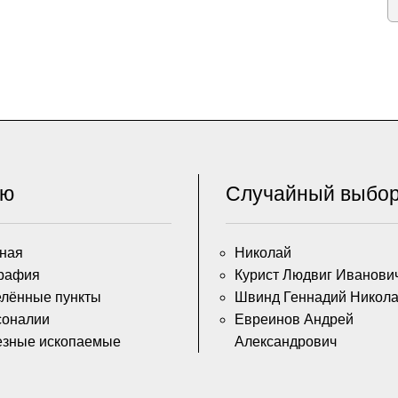
ню
Случайный выбо
ная
Николай
рафия
Курист Людвиг Иванови
лённые пункты
Швинд Геннадий Никол
соналии
Евреинов Андрей
езные ископаемые
Александрович