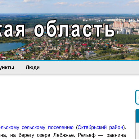
ункты
Люди
ольскому сельскому поселению
(
Октябрьский район
).
она, на берегу озера Лебяжье. Рельеф — равнина