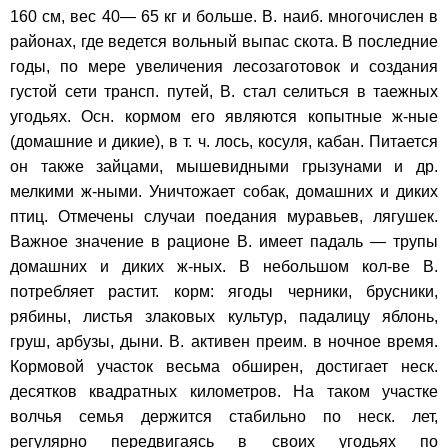
160 см, вес 40— 65 кг и больше. В. наиб. многочислен в
районах, где ведется вольный выпас скота. В последние
годы, по мере увеличения лесозаготовок и создания
густой сети трансп. путей, В. стал селиться в таежных
угодьях. Осн. кормом его являются копытные ж-ные
(домашние и дикие), в т. ч. лось, косуля, кабан. Питается
он также зайцами, мышевидными грызунами и др.
мелкими ж-ными. Уничтожает собак, домашних и диких
птиц. Отмечены случаи поедания муравьев, лягушек.
Важное значение в рационе В. имеет падаль — трупы
домашних и диких ж-ных. В небольшом кол-ве В.
потребляет растит. корм: ягоды черники, брусники,
рябины, листья злаковых культур, падалицу яблонь,
груш, арбузы, дыни. В. активен преим. в ночное время.
Кормовой участок весьма обширен, достигает неск.
десятков квадратных километров. На таком участке
волчья семья держится стабильно по неск. лет,
регулярно передвигаясь в своих угодьях по