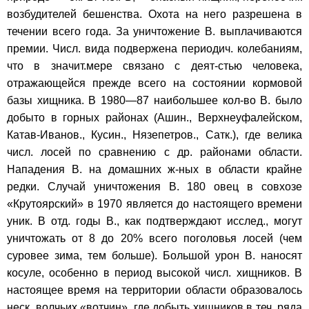
возбудителей бешенства. Охота на него разрешена в
течении всего года. За уничтожение В. выплачиваются
премии. Числ. вида подвержена периодич. колебаниям,
что в значит.мере связано с деят-стью человека,
отражающейся прежде всего на состоянии кормовой
базы хищника. В 1980—87 наибольшее кол-во В. было
добыто в горных районах (Ашин., Верхнеуфалейском,
Катав-Иванов., Кусин., Нязепетров., Сатк.), где велика
числ. лосей по сравнению с др. районами области.
Нападения В. на домашних ж-ных в области крайне
редки. Случай уничтожения В. 180 овец в совхозе
«Крутоярский» в 1970 является до настоящего времени
уник. В отд. годы В., как подтверждают исслед., могут
уничтожать от 8 до 20% всего поголовья лосей (чем
суровее зима, тем больше). Большой урон В. наносят
косуле, особенно в период высокой числ. хищников. В
настоящее время на территории области образовалось
неск. волчьих «вотчин», где добыть хищников в теч. ряда