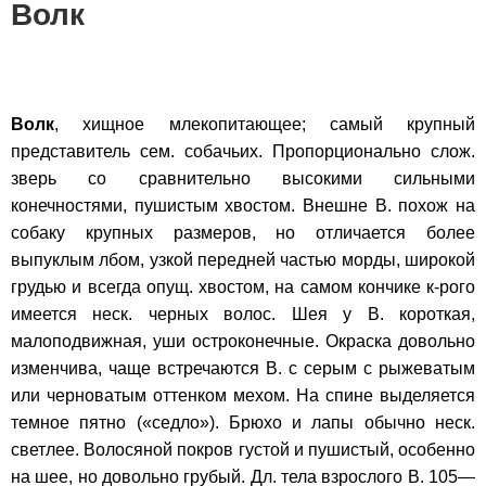
Волк
Волк
, хищное млекопитающее; самый крупный
представитель сем. собачьих. Пропорционально слож.
зверь со сравнительно высокими сильными
конечностями, пушистым хвостом. Внешне В. похож на
собаку крупных размеров, но отличается более
выпуклым лбом, узкой передней частью морды, широкой
грудью и всегда опущ. хвостом, на самом кончике к-рого
имеется неск. черных волос. Шея у В. короткая,
малоподвижная, уши остроконечные. Окраска довольно
изменчива, чаще встречаются В. с серым с рыжеватым
или черноватым оттенком мехом. На спине выделяется
темное пятно («седло»). Брюхо и лапы обычно неск.
светлее. Волосяной покров густой и пушистый, особенно
на шее, но довольно грубый. Дл. тела взрослого В. 105—