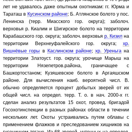
лет не удавалось даже опытным охотникам: гг. Юрма и
Тараташ в
Кусинском районе
; Б. Атлянское болото у пос.
Ленинска (терр. Миасского гор. округа); заболоч.
верховья р. Киалим и Шигирское болото на территории
Карабашского гор. округа; заболоч. верховья
р. Кизил
на
территории Верхнеуфалейского гор. округа;
хр.
Вишнёвые горы
в
Каслинском районе
;
хр. Уреньга
на
территории Златоуст. гор. округа; урочище Марыш на
территории Нязепетров.района, граничащее с
Башкортостаном; Кузяшевское болото в Аргаяшском
районе. Для вычисления наиб. вероятной числ. В.
обычно определяется процент добытых зверей от их
общей числ. на определ. терр. Т. о. в нач. 2000-х гг.
сделан анализ результатов 15 охот, провед. бригадой
Госохотинспекции в разных районах области в течении
нескольких лет. Охоты устраивались путем облавы с
применением флажков и преследованием хищников на
гусеничном тягаче. Из 68 зверей, учтенных на определ.