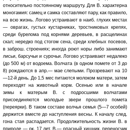
относительно постоянному маршруту. Для В. характерна
моногамия: самец и самка составляют пару, как правило,
на всю жизнь. Логово устраивают в наиб. глухих местах
— оврагах, густых кустарниках, тростниковых крепях,
среди бурелома под корнями деревьев, в расщелинах
скал; нередко под стогом сена, среди хлебных посевов,
в заброш. строениях; иногда роют норы либо занимают
лисьи, барсучьи и сурочьи. Логово устраивают недалеко
(до 500 м) от водоема. Волчата (в одном помете от 3 до
8) рождаются в апр.— мае слепыми. Прозревают на 10
—12-й день. До 1,5 мес питаются молоком матери, затем
переходят на животный корм. Осенью или в начале
зимы к матерым В. с подросшими волчатами
присоединяются молодые звери прошлого помета
(переярки). В таком составе волчья семья (5—7 особей)
держится вместе до наступления весны. К началу след.
гона стая распадается. Продолжительность жизни В. в
природе — ок. 17 лет. В,— опасный хищник, переносчик