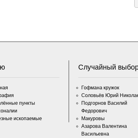
ню
Случайный выбо
ная
Гофмана кружок
рафия
Соловьёв Юрий Никола
лённые пункты
Подгорнов Василий
соналии
Федорович
езные ископаемые
Макуровы
Азарова Валентина
Васильевна