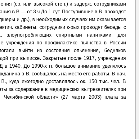
ния (ср. или высокой степ.) и задерж. сотрудниками
ания в В.— от 3 ч До 1 сут. Поступившие в В. проходят
дшеры и др.), в необходимых случаях им оказывается
ктич. кабинеты, сотрудники к-рых проводят беседы с
, злоупотребляющих спиртными напитками, для
ые учреждения по профилактике пьянства в России
огали выйти из состояния опьянения, бедняков
дой при выписке. Закрытые после 1917, учреждения
 в 1940. До 1990-х гг. большое внимание уделялось
жданина в В. сообщалось на место его работы. В нач.
 В., куда ежегодно доставлялось ок. 150 тыс. чел. В
аты за содержание в медицинских вытрезвителях при
в Челябинской области» (27 марта 2003) плата за