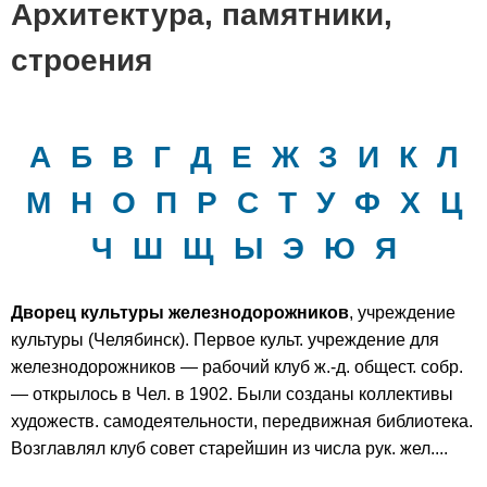
Архитектура, памятники,
строения
А
Б
В
Г
Д
Е
Ж
З
И
К
Л
М
Н
О
П
Р
С
Т
У
Ф
Х
Ц
Ч
Ш
Щ
Ы
Э
Ю
Я
Дворец культуры железнодорожников
, учреждение
культуры (Челябинск). Первое культ. учреждение для
железнодорожников — рабочий клуб ж.-д. общест. собр.
— открылось в Чел. в 1902. Были созданы коллективы
художеств. самодеятельности, передвижная библиотека.
Возглавлял клуб совет старейшин из числа рук. жел....