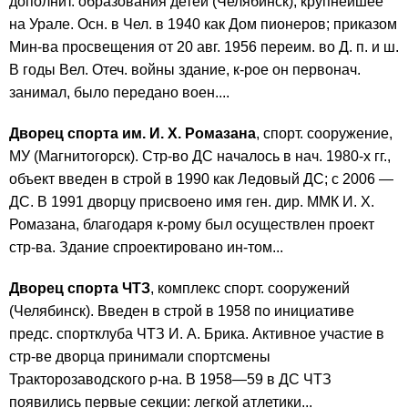
дополнит. образования детей (Челябинск), крупнейшее
на Урале. Осн. в Чел. в 1940 как Дом пионеров; приказом
Мин-ва просвещения от 20 авг. 1956 переим. во Д. п. и ш.
В годы Вел. Отеч. войны здание, к-рое он первонач.
занимал, было передано воен....
Дворец спорта им. И. Х. Ромазана
, спорт. сооружение,
МУ (Магнитогорск). Стр-во ДС началось в нач. 1980-х гг.,
объект введен в строй в 1990 как Ледовый ДС; с 2006 —
ДС. В 1991 дворцу присвоено имя ген. дир. ММК И. Х.
Ромазана, благодаря к-рому был осуществлен проект
стр-ва. Здание спроектировано ин-том...
Дворец спорта ЧТЗ
, комплекс спорт. сооружений
(Челябинск). Введен в строй в 1958 по инициативе
предс. спортклуба ЧТЗ И. А. Брика. Активное участие в
стр-ве дворца принимали спортсмены
Тракторозаводского р-на. В 1958—59 в ДС ЧТЗ
появились первые секции: легкой атлетики...