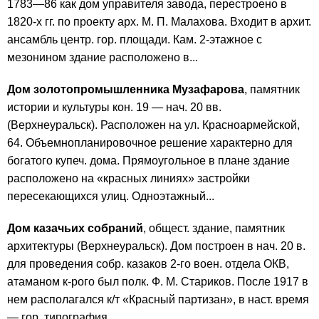
1783—86 как дом управителя завода, перестроено в
1820-х гг. по проекту арх. М. П. Малахова. Входит в архит.
ансамбль центр. гор. площади. Кам. 2-этажное с
мезонином здание расположено в...
Дом золотопромышленника Музафарова
, памятник
истории и культуры кон. 19 — нач. 20 вв.
(Верхнеуральск). Расположен на ул. Красноармейской,
64. Объемнопланировочное решение характерно для
богатого купеч. дома. Прямоугольное в плане здание
расположено на «красных линиях» застройки
пересекающихся улиц. Одноэтажный...
Дом казачьих собраний
, общест. здание, памятник
архитектуры (Верхнеуральск). Дом построен в нач. 20 в.
для проведения собр. казаков 2-го воен. отдела ОКВ,
атаманом к-рого был полк. Ф. М. Стариков. После 1917 в
нем располагался к/т «Красный партизан», в наст. время
— гор. типография...