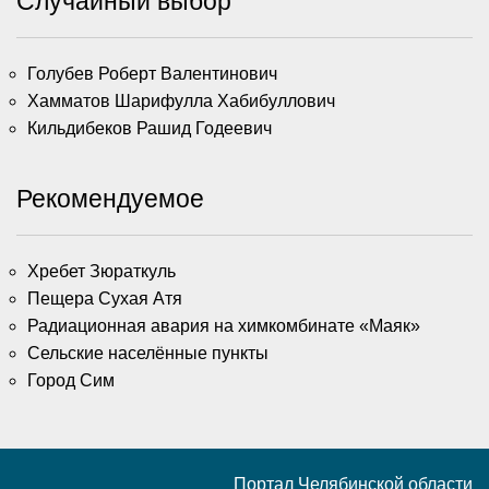
Случайный выбор
Голубев Роберт Валентинович
Хамматов Шарифулла Хабибуллович
Кильдибеков Рашид Годеевич
Рекомендуемое
Хребет Зюраткуль
Пещера Сухая Атя
Радиационная авария на химкомбинате «Маяк»
Сельские населённые пункты
Город Сим
Портал Челябинской области