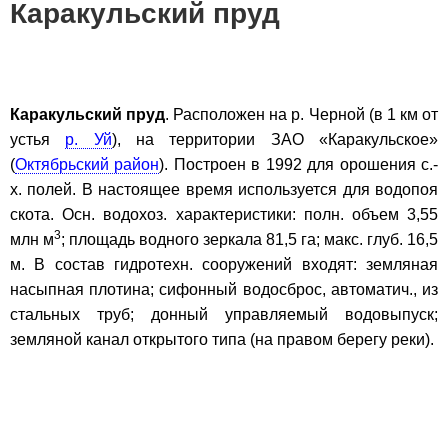
Каракульский пруд
Каракульский пруд
. Расположен на р. Черной (в 1 км от
устья
р. Уй
), на территории ЗАО «Каракульское»
(
Октябрьский район
). Построен в 1992 для орошения с.-
х. полей. В настоящее время используется для водопоя
скота. Осн. водохоз. характеристики: полн. объем 3,55
3
млн м
; площадь водного зеркала 81,5 га; макс. глуб. 16,5
м. В состав гидротехн. сооружений входят: земляная
насыпная плотина; сифонный водосброс, автоматич., из
стальных труб; донный управляемый водовыпуск;
земляной канал открытого типа (на правом берегу реки).