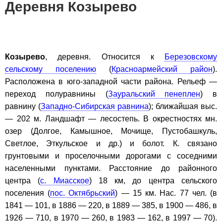
Деревня Козырево
Козырево
, деревня. Относится к
Березовскому
сельскому поселению
(
Красноармейский район
).
Расположена в юго-западной части района. Рельеф —
переход полуравнины (
Зауральский пенеплен
) в
равнину (
Западно-Сибирская равнина
); ближайшая выс.
— 202 м. Ландшафт — лесостепь. В окрестностях мн.
озер (Долгое, Камышное, Мочище, Пустобашкуль,
Светлое, Эткульское и др.) и болот. К. связано
грунтовыми и проселочными дорогами с соседними
населенными пунктами. Расстояние до районного
центра (
с. Миасское
) 18 км, до центра сельского
поселения (
пос. Октябрьский
) — 15 км. Нас. 77 чел. (в
1841 — 101, в 1886 — 220, в 1889 — 385, в 1900 — 486, в
1926 — 710, в 1970 — 260, в 1983 — 162, в 1997 — 70).