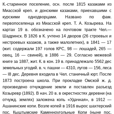
К.-старинное поселение, осн. после 1815 казаками из
Миасской креп. и донскими казаками, приехавшими с
курскими однодворцами. Названо по фам.
первопоселенца из Миасской креп. Т. А. Козырева. На
картах 19 в. обозначено на почтовом тракте Чел.—
Шадринск. В 1826 в К. учтено 14 дворов (26 строевых и
нестроевых казаков, а также малолетних), в 1841 — 17
(жит. содержали 197 голов КРС, 98 — лошадей, 265 —
овец, 16 — свиней), в 1886 — 29. Согласно межевой
книге за 1887, жит. К. в кон. 19 в. принадлежало 5562 дес
земельных угодий. в. ч. пашни — 4310, лугов — 156, леса
— l8 дес. Деревня входила в Чел. станичный юрт. После
1873 построена школа. При прокладке Омской ж. д.
произведено отчуждение земли и поставлен разъезд
Козыревр (1892). В нач. 20 в. в окрестностях деревни (на
отчужд. землях) заложена копь «Удачная», в 1912 —
Ашанинские копи. Возле копей в 1916 вырос шахтерский
пос. Кыштымские Каменноугольные Копи (ныне пос.