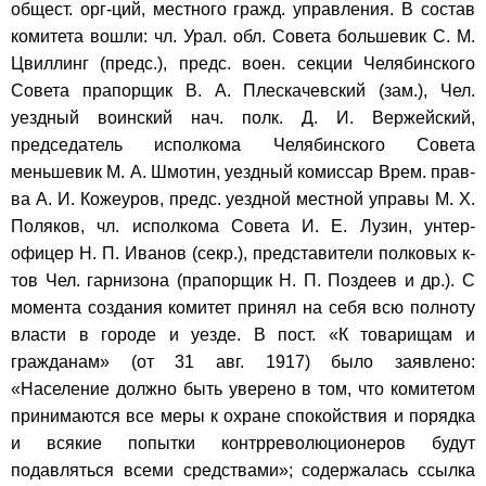
общест. орг-ций, местного гражд. управления. В состав
комитета вошли: чл. Урал. обл. Совета большевик С. М.
Цвиллинг (предс.), предс. воен. секции Челябинского
Совета прапорщик В. А. Плескачевский (зам.), Чел.
уездный воинский нач. полк. Д. И. Вержейский,
председатель исполкома Челябинского Совета
меньшевик М. А. Шмотин, уездный комиссар Врем. прав-
ва А. И. Кожеуров, предс. уездной местной управы М. Х.
Поляков, чл. исполкома Совета И. Е. Лузин, унтер-
офицер Н. П. Иванов (секр.), представители полковых к-
тов Чел. гарнизона (прапорщик Н. П. Поздеев и др.). С
момента создания комитет принял на себя всю полноту
власти в городе и уезде. В пост. «К товарищам и
гражданам» (от 31 авг. 1917) было заявлено:
«Население должно быть уверено в том, что комитетом
принимаются все меры к охране спокойствия и порядка
и всякие попытки контрреволюционеров будут
подавляться всеми средствами»; содержалась ссылка