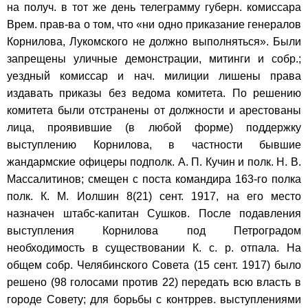
на получ. в тот же день телеграмму губерн. комиссара
Врем. прав-ва о том, что «ни одно приказание генералов
Корнилова, Лукомского не должно выполняться». Были
запрещены уличные демонстрации, митинги и собр.;
уездный комиссар и нач. милиции лишены права
издавать приказы без ведома комитета. По решению
комитета были отстранены от должности и арестованы
лица, проявившие (в любой форме) поддержку
выступлению Корнилова, в частности бывшие
жандармские офицеры подполк. А. П. Кучин и полк. Н. В.
Массалитинов; смещен с поста командира 163-го полка
полк. К. М. Иолшин 8(21) сент. 1917, на его место
назначен штабс-капитан Сушков. После подавления
выступления Корнилова под Петроградом
необходимость в существовании К. с. р. отпала. На
общем собр. Челябинского Совета (15 сент. 1917) было
решено (98 голосами против 22) передать всю власть в
городе Совету; для борьбы с контррев. выступлениями