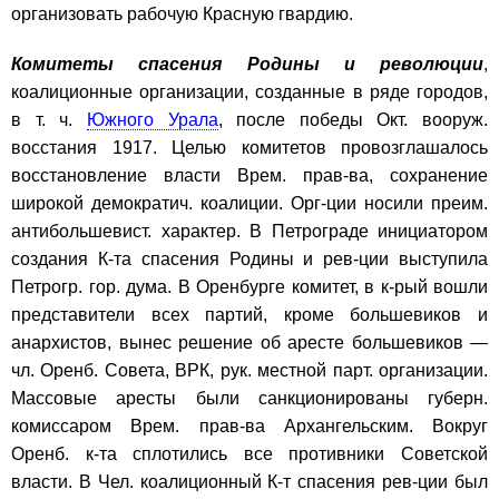
организовать рабочую Красную гвардию.
Комитеты спасения Родины и революции
,
коалиционные организации, созданные в ряде городов,
в т. ч.
Южного Урала
, после победы Окт. вооруж.
восстания 1917. Целью комитетов провозглашалось
восстановление власти Врем. прав-ва, сохранение
широкой демократич. коалиции. Орг-ции носили преим.
антибольшевист. характер. В Петрограде инициатором
создания К-та спасения Родины и рев-ции выступила
Петрогр. гор. дума. В Оренбурге комитет, в к-рый вошли
представители всех партий, кроме большевиков и
анархистов, вынес решение об аресте большевиков —
чл. Оренб. Совета, ВРК, рук. местной парт. организации.
Массовые аресты были санкционированы губерн.
комиссаром Врем. прав-ва Архангельским. Вокруг
Оренб. к-та сплотились все противники Советской
власти. В Чел. коалиционный К-т спасения рев-ции был