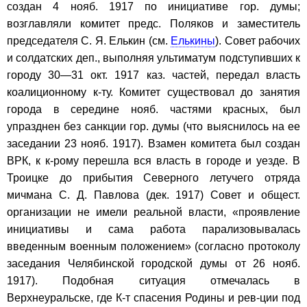
создан 4 нояб. 1917 по инициативе гор. думы;
возглавляли комитет предс. Поляков и заместитель
председателя С. Я. Елькин (см.
Елькины
). Совет рабочих
и солдатских деп., выполняя ультиматум подступивших к
городу 30—31 окт. 1917 каз. частей, передал власть
коалиционному к-ту. Комитет существовал до занятия
города в середине нояб. частями красных, был
упразднен без санкции гор. думы (что выяснилось на ее
заседании 23 нояб. 1917). Взамен комитета был создан
ВРК, к к-рому перешла вся власть в городе и уезде. В
Троицке до прибытия Северного летучего отряда
мичмана С. Д. Павлова (дек. 1917) Совет и общест.
организации не имели реальной власти, «проявление
инициативы и сама работа парализовывалась
введенным военным положением» (согласно протоколу
заседания Челябинской городской думы от 26 нояб.
1917). Подобная ситуация отмечалась в
Верхнеуральске, где К-т спасения Родины и рев-ции под