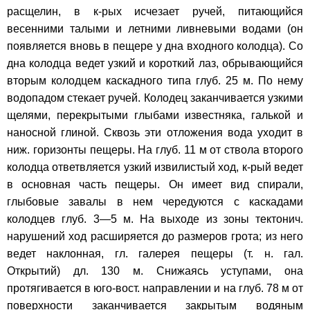
расщелин, в к-рых исчезает ручей, питающийся
весенними талыми и летними ливневыми водами (он
появляется вновь в пещере у дна входного колодца). Со
дна колодца ведет узкий и короткий лаз, обрывающийся
вторым колодцем каскадного типа глуб. 25 м. По нему
водопадом стекает ручей. Колодец заканчивается узкими
щелями, перекрытыми глыбами известняка, галькой и
наносной глиной. Сквозь эти отложения вода уходит в
ниж. горизонты пещеры. На глуб. 11 м от ствола второго
колодца ответвляется узкий извилистый ход, к-рый ведет
в основная часть пещеры. Он имеет вид спирали,
глыбовые завалы в нем чередуются с каскадами
колодцев глуб. 3—5 м. На выходе из зоны тектонич.
нарушений ход расширяется до размеров грота; из него
ведет наклонная, гл. галерея пещеры (т. н. гал.
Открытий) дл. 130 м. Снижаясь уступами, она
протягивается в юго-вост. направлении и на глуб. 78 м от
поверхности заканчивается закрытым водяным