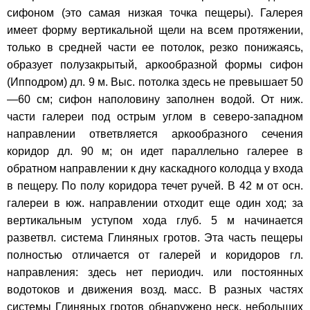
сифоном (это самая низкая точка пещеры). Галерея
имеет форму вертикальной щели на всем протяжении,
только в средней части ее потолок, резко понижаясь,
образует полузакрытый, аркообразной формы сифон
(Ипподром) дл. 9 м. Выс. потолка здесь не превышает 50
—60 см; сифон наполовину заполнен водой. От ниж.
части галереи под острым углом в северо-западном
направлении ответвляется аркообразного сечения
коридор дл. 90 м; он идет параллельно галерее в
обратном направлении к дну каскадного колодца у входа
в пещеру. По полу коридора течет ручей. В 42 м от осн.
галереи в юж. направлении отходит еще один ход; за
вертикальным уступом хода глуб. 5 м начинается
разветвл. система Глиняных гротов. Эта часть пещеры
полностью отличается от галерей и коридоров гл.
направления: здесь нет периодич. или постоянных
водотоков и движения возд. масс. В разных частях
системы Глиняных гротов обнаружено неск. небольших