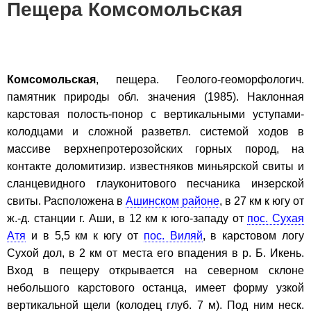
Пещера Комсомольская
Комсомольская
, пещера. Геолого-геоморфологич.
памятник природы обл. значения (1985). Наклонная
карстовая полость-понор с вертикальными уступами-
колодцами и сложной разветвл. системой ходов в
массиве верхнепротерозойских горных пород, на
контакте доломитизир. известняков миньярской свиты и
сланцевидного глауконитового песчаника инзерской
свиты. Расположена в
Ашинском районе
, в 27 км к югу от
ж.-д. станции г. Аши, в 12 км к юго-западу от
пос. Сухая
Атя
и в 5,5 км к югу от
пос. Виляй
, в карстовом логу
Сухой дол, в 2 км от места его впадения в р. Б. Икень.
Вход в пещеру открывается на северном склоне
небольшого карстового останца, имеет форму узкой
вертикальной щели (колодец глуб. 7 м). Под ним неск.