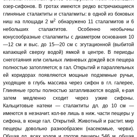
озер-сифонов. В гротах имеются редко встречающиеся
глиняные сталактиты и сталагмиты: в одной из боковых
2
ниш на площади 2 м
обнаружено 11 сталагмитов и 6
небольших сталактитов. Особенно необычны
конусообразные сталагмиты с диаметром основания 10
—12 см и выс. до 15—20 см с эгутационной (выбитой
капающей сверху водой) ямкой в центре. В периоды
снеготаяния или сильных ливневых дождей вся пещера
полностью затопляется; в гал. Открытий и параллельных
ей коридорах появляются мощные подземные ручьи,
уходящие в глубь массива через сифон в гл. галерее,
Глиняные гроты полностью затапливаются водой, к-рая
затем медленно сходит через узкие сифоны.
Кальцитовые натеки — сталактиты дл. до 10 см —
имеются в незначит. кол-ве лишь в ниж. части пещеры у
сифона, в конце гал. Открытий. Животный и растит. мир
пещеры довольно разнообразен (насекомые, черви).
Общая дл. всех ходов и гротов пещеры 546 м, общая