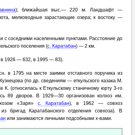
авнина
); ближайшая выс.— 220 м. Ландшафт —
лота, мелководные зарастающие озера; к востоку —
и с соседними населенными пунктами. Расстояние до
 сельского поселения (
с. Каратабан
) — 2 км.
 в 1926 — 632, в 1995 — 83).
сн. в 1795 на месте заимки отставного поручика из
Кузнецова (по др. сведениям — еткульского казака М.
в К. (относилась к Еткульскому станичному юрту 3-го
ось 89 дворов. В 1929—30 организован колхоз им.
лхозом «Заря»
с. Каратабан
), в 1962 — совхоз
 из бригад Каратабанского отделения совхоза). В
бан
или занимаются личными подсобными х-вами.