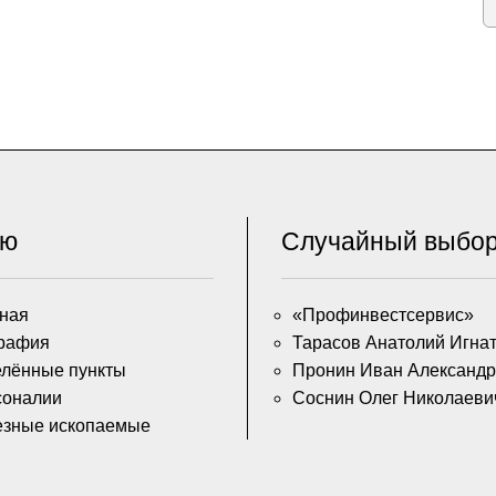
ню
Случайный выбо
ная
«Профинвестсервис»
рафия
Тарасов Анатолий Игна
лённые пункты
Пронин Иван Александр
соналии
Соснин Олег Николаеви
езные ископаемые