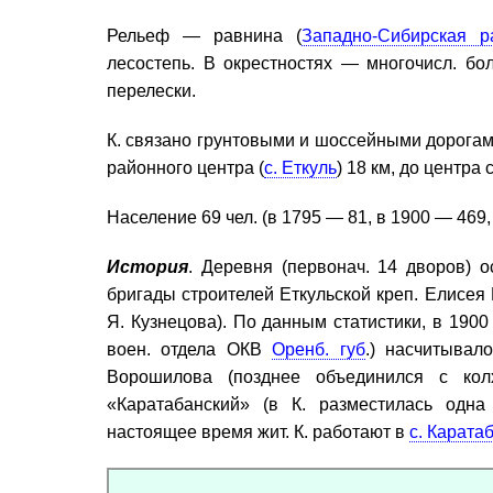
Рельеф — равнина (
Западно-Сибирская р
лесостепь. В окрестностях — многочисл. бо
перелески.
К. связано грунтовыми и шоссейными дорогам
районного центра (
с. Еткуль
) 18 км, до центра
Население 69 чел. (в 1795 — 81, в 1900 — 469,
История
. Деревня (первонач. 14 дворов) о
бригады строителей Еткульской креп. Елисея 
Я. Кузнецова). По данным статистики, в 1900 
воен. отдела ОКВ
Оренб. губ
.) насчитывал
Ворошилова (позднее объединился с ко
«Каратабанский» (в К. разместилась одна
настоящее время жит. К. работают в
с. Карата