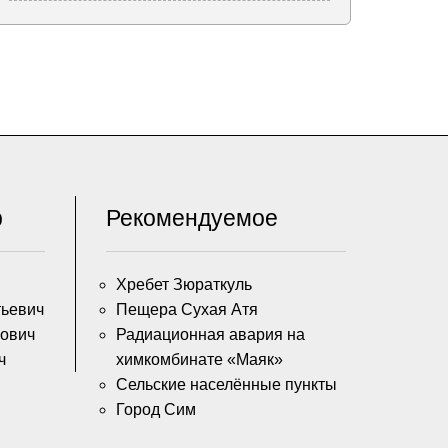
р
Рекомендуемое
Хребет Зюраткуль
тьевич
Пещера Сухая Атя
ович
Радиационная авария на
ч
химкомбинате «Маяк»
Сельские населённые пункты
Город Сим