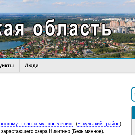
ункты
Люди
анскому сельскому поселению
(
Еткульский район
).
у зарастающего озера Никитино (Безымянное).