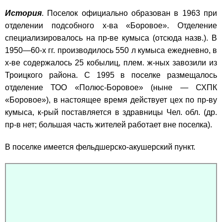
История
. Поселок официально образован в 1963 при
отделении подсобного х-ва «Боровое». Отделение
специализировалось на пр-ве кумыса (отсюда назв.). В
1950—60-х гг. производилось 550 л кумыса ежедневно, в
х-ве содержалось 25 кобылиц, плем. ж-ных завозили из
Троицкого района. С 1995 в поселке размещалось
отделение ТОО «Полюс-Боровое» (ныне — СХПК
«Боровое»), в настоящее время действует цех по пр-ву
кумыса, к-рый поставляется в здравницы Чел. обл. (др.
пр-в нет; большая часть жителей работает вне поселка).
В поселке имеется фельдшерско-акушерский пункт.