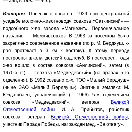
— 388, в 1995 — 446).
История
. Поселок основан в 1929 при центральной
усадьбе молочно-животноводч. совхоза «Саткинский» —
подсобного х-ва завода «Магнезит». Первоначальное
название — Молживсовхоз. В 1963 за поселком было
закреплено современное название (по р. М. Бердяуш, к-
рая протекает в 3 км к востоку). К этому периоду
построены школа, детский сад, клуб. В послевоен. годы
х-во вошло в состав совхоза «Айлинский», затем (в
1970-х гг.) — совхоза «Медведевский» (на правах 5-го
отделения). В 1992 создано с.-х. ТОО «Малый Бердяуш»
(ныне ЗАО «Малый Бердяуш»). Знатные земляки: М.
Юлдашбаев, управляющий (с 1966) 5-м отделением
совхоза «Медведевский», ветеран
Великой
Отечественной войны
; И. А. Прибытов, работник
совхоза, ветеран
Великой Отечественной войны
,
участник Парада Победы, награжден мед. «За отвагу».