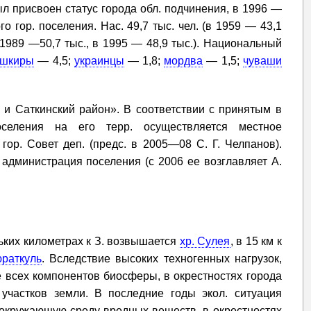
был присвоен статус города обл. подчинения, в 1996 —
го гор. поселения. Нас. 49,7 тыс. чел. (в 1959 — 43,1
в 1989 —50,7 тыс., в 1995 — 48,9 тыс.). Национальный
ашкиры
— 4,5;
украинцы
— 1,8;
мордва
— 1,5;
чуваши
 и Саткинский район». В соответствии с принятым в
оселения на его терр. осуществляется местное
гор. Совет деп. (предс. в 2005—08 С. Г. Челпанов).
 администрация поселения (с 2006 ее возглавляет А.
льких километрах к З. возвышается
хр. Сулея
, в 15 км к
юраткуль
. Вследствие высоких техногенных нагрузок,
 всех компонентов биосферы, в окрестностях города
участков земли. В последние годы экол. ситуация
 окружающую среду вредных веществ, в окрестностях