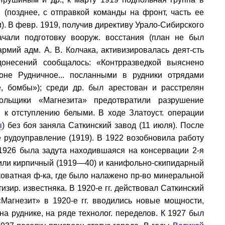
 (позднее, с отправкой команды на фронт, часть ее
). В февр. 1919, получив директиву Урало-Сибирского
ачали подготовку вооруж. восстания (план не был
рмий адм. А. В. Колчака, активизировалась деят-сть
донесений сообщалось: «Контрразведкой выяснено
оне Рудничное... посланными в рудники отрядами
, бомбы»); среди др. был арестован и расстрелян
льщики «Магнезита» предотвратили разрушение
 к отступлению белыми. В ходе Златоуст. операции
ы
) без боя заняла Саткинский завод (11 июля). После
 рудоуправление (1919). В 1922 возобновила работу
 1926 была задута находившаяся на консервации 2-я
дили кирпичный (1919—40) и канифольно-скипидарный
коватная ф-ка, где было налажено пр-во минеральной
зир. известняка. В 1920-е гг. действовал Саткинский
«Магнезит» в 1920-е гг. вводились новые мощности,
а руднике, на ряде технолог. переделов. К 1927 был