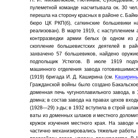
пулеметной команде насчитывала ок. 30 чел.
перешла на сторону красных в районе с. Байки
бюро ЦК РКП(б), саткинские большевики н
реализован). В марте 1919, с наступлением а
контрразведки армии белых (в одном из 
скопление большевистских деятелей в рай
захвачено 57 большевиков, найдено оружие
подпольщик Устюгов. В июле 1919 подпо
машинного отделения завода готовившимися
(1919) бригада И. Д. Каширина (см.
Каширин
Гражданской войны было создано Бакальское
доменная печь чугуноплавильного завода, в
домна; в состав завода на правах цехов вхо
(1928—29) з-ды; в 1932 вступила в строй шла
ваты из доменных шлаков и местного доломити
кружок изучения местного края. На заводе 
частично механизировались тяжелые работы н