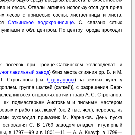
ва и лесов. Отвалы активно используются для пр-ва
х лесов с примесью сосны, лиственницы и листв.
тся
Саткинское водохранилище
. С. связана сетью
унктами и обл. центром. По центру города проходит
к поселок при Троице-Саткинском железоделат. и
гуноплавильный завод
) близ места слияния рр. Б. и М.
Г. Строганова (см.
Строгановы
) на землях, купл. у
оплем. группа шаткей (саткей)], с разрешения Берг-
наследник всех отцовских вотчин граф А. С. Строганов.
6 шк. подмастерьем Аистовым и пильным мастером
вых и работных людей (ок. 2 тыс. чел.), перевед. из
ами руководил приказчик М. Карнаков. День пуска
й основания С. В 1769 заводом владел титулярный
ины, в 1797—99 и в 1801—11 — А. А. Кнауф, в 1799—