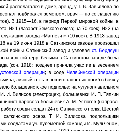
ой располагался в доме, аренд, у Т. В. Завьялова по
дперсонал подбирался земством, врач — по соглашению
атов). В 1915—16, в период Первой мировой войны, в
та: № 1 (лазарет Земского союза; на 70 коек), № 2 (на
 и служащих завода «Магнезит» (10 коек). В 1918 завод
 18 на 19 июня 1918 в Саткинском заводе произошел
ской войны Саткинский завод и узловая
ст. Бердяуш
рнозаводской терр. белыми в Саткинском заводе была
ада (кон. 1918; позднее приняла участие в весеннем
устовской операции
; в ходе
Челябинской операции
осьмина, личный состав почти полностью погиб в боях у
вовало большевистское подполье; на чугуноплавильном
И. И. Вилисов (электроцех), большевики И. П. Тяпкин
машинист паровоза большевик А. М. Устюгов (направл.
 работу среди солдат 24-го Саткинского полка Шестой
з саткинского эсера Т. И. Вилисова подпольщики
ми солдатами уч. пулеметной команды И. Мульченом,
рушиным и др.; к марту 1919 подпольная группа в