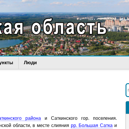
ункты
Люди
аткинского района
и Саткинского гор. поселения.
нской области, в месте слияния
рр. Большая Сатка
и