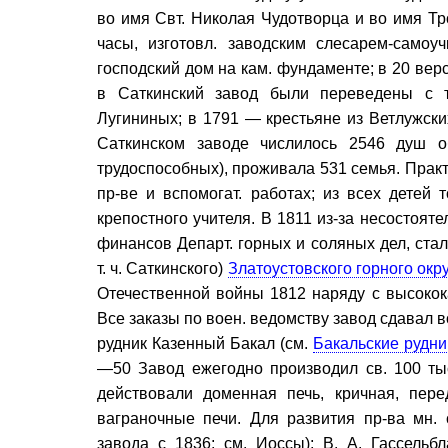
во имя Свт. Николая Чудотворца и во имя Тр
часы, изготовл. заводским слесарем-самоу
господский дом на кам. фундаменте; в 20 вер
в Саткинский завод были переведены с т
Лугининых; в 1791 — крестьяне из Ветлужских
Саткинском заводе числилось 2546 душ 
трудоспособных), проживала 531 семья. Практи
пр-ве и вспомогат. работах; из всех детей 
крепостного учителя. В 1811 из-за несостоят
финансов Департ. горных и соляных дел, ста
т. ч. Саткинского)
Златоустовского горного окр
Отечественной войны 1812 наряду с высокока
Все заказы по воен. ведомству завод сдавал 
рудник Казенный Бакал (см.
Бакальские рудни
—50 Завод ежегодно производил св. 100 тыс.
действовали доменная печь, кричная, пере
ваграночные печи. Для развития пр-ва мн. 
завода с 1836; см. Иоссы); В. А. Гассельб