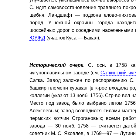
С. идет самовосстановление травяного покро
щебня. Ландшафт — подзона елово-пихтовы
пород. У южной окраины города находи
шоссейных дорог с соседними населенными п
ЮУЖД
(участок Куса — Бакал).
Исторический очерк
. С. осн. в 1758 ка
чугуноплавильном заводе (см.
Саткинский чу
Сатка. Завод заложен по распоряжению С. 
башкир племени кувакан [в к-рое входила род
коллегии (указ от 13 нояб. 1756). Стр-во вел 
Место под завод было выбрано летом 175
Алексеевым; завод возводился силами мастеро
пермских вотчин Строгановых; всеми работ
завода — 30 нояб. 1758 — считается дато
советник М. С. Яковлев, в 1769—97 — Лугин