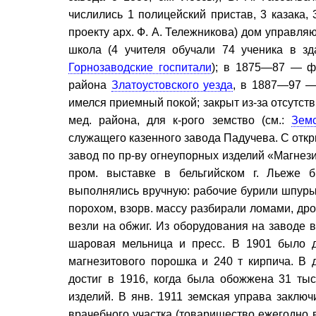
числились 1 полицейский пристав, 3 казака,
проекту арх. Ф. А. Тележникова) дом управля
школа (4 учителя обучали 74 ученика в зда
Горнозаводские госпитали
); в 1875—87 — фе
района
Златоустовского уезда
, в 1887—97 —
имелся приемный покой; закрыт из-за отсутств
мед. района, для к-рого земство (см.:
Зем
служащего казенного завода Падучева. С откры
завод по пр-ву огнеупорных изделий «Магнези
пром. выставке в бельгийском г. Льеже 
выполнялись вручную: рабочие бурили шпуры 
порохом, взорв. массу разбирали ломами, дро
везли на обжиг. Из оборудования на заводе в
шаровая мельница и пресс. В 1901 было д
магнезитового порошка и 240 т кирпича. В 
достиг в 1916, когда была обожжена 31 тыс.
изделий. В янв. 1911 земская управа заключ
врачебного участка (товарищество ежегодно в