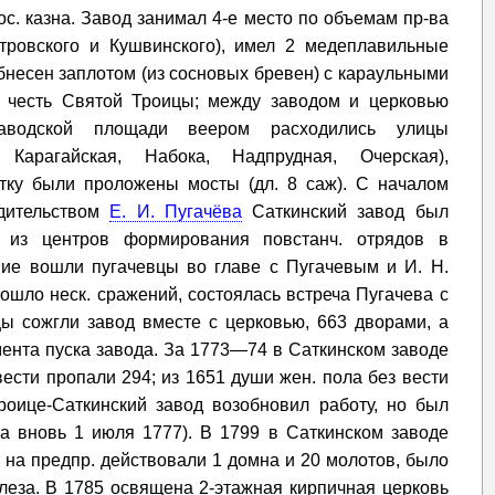
ос. казна. Завод занимал 4-е место по объемам пр-ва
етровского и Кушвинского), имел 2 медеплавильные
бнесен заплотом (из сосновых бревен) с караульными
в честь Святой Троицы; между заводом и церковью
заводской площади веером расходились улицы
 Карагайская, Набока, Надпрудная, Очерская),
атку были проложены мосты (дл. 8 саж). С началом
дительством
Е. И. Пугачёва
Саткинский завод был
м из центров формирования повстанч. отрядов в
ние вошли пугачевцы во главе с Пугачевым и И. Н.
ошло неск. сражений, состоялась встреча Пугачева с
ы сожгли завод вместе с церковью, 663 дворами, а
ента пуска завода. За 1773—74 в Саткинском заводе
вести пропали 294; из 1651 души жен. пола без вести
роице-Саткинский завод возобновил работу, но был
а вновь 1 июля 1777). В 1799 в Саткинском заводе
0 на предпр. действовали 1 домна и 20 молотов, было
леза. В 1785 освящена 2-этажная кирпичная церковь