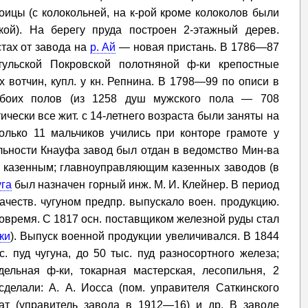
оицы (с колокольней, на к-рой кроме колоколов были
чкой). На берегу пруда построен 2-этажный дерев.
стах от завода на
р. Ай
— новая пристань. В 1786—87
ульской Покровской полотняной ф-ки крепостные
 вотчин, купл. у кн. Репнина. В 1798—99 по описи в
обоих полов (из 1258 душ мужского пола — 708
чески все жит. с 14-летнего возраста были заняты на
только 11 мальчиков учились при конторе грамоте у
ельности Кнауфа завод был отдан в ведомство Мин-ва
л казенным; главноуправляющим казенных заводов (в
уга
был назначен горный инж. М. И. Клейнер. В период
честв. чугуном предпр. выпускало воен. продукцию.
вовремя. С 1817 осн. поставщиком железной руды стал
ки
). Выпуск военной продукции увеличивался. В 1844
 пуд чугуна, до 50 тыс. пуд разносортного железа;
дельная ф-ки, токарная мастерская, лесопильня, 2
сделали: А. А. Иосса (пом. управителя Саткинского
лат (управитель завода в 1912—16) и др. В заводе