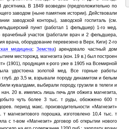
 3 десятника. В 1849 возведен (предположительно по
ющего заводом (ныне памятник истории). Действовали
нии заводской конторы), заводской госпиталь (см.
льдшерский пункт (работал 1 фельдшер) 1-го мед.
 врачебный участок (работали врач и 2 фельдшера,
ия врача, оборудование перевезено в Верх. Киги) 2-го
ская медицина
;
Земства
) арендовало частный дом
тием месторожд. магнезита (кон. 19 в.) был построен
т» (1901), продукция к-рого уже в 1905 на Всемирной
была удостоена золотой мед. Все горные работы
глуб. до 3,5 м, взрывали породу динамитом и белым
били кувалдами, выбирали породу, грузили в телеги и
 нач. 20 в. имелись лишь печь для обжига магнезита,
обыто чуть более 3 тыс. т руды, обожжено 600 т
дорев. период макс. производительности «Магнезит»
 т магнезитового порошка, изготовлено 10,4 тыс. т
ила с т-вом «Магнезит» договор об открытии нового
носило на его содержание 1200 руб.; зарплату врачу