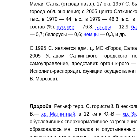
Малая Сатка (отсюда назв.). 17 окт. 1957 С. 
города обл. значения; с 2005 центр Саткинско
тыс., в 1970 — 44 тыс., в 1979 — 46,3 тыс., 
состав (%):
русские
— 76,8;
татары
— 12,9;
б
— 0,7; белорусы — 0,6;
немцы
— 0,3, и др.
С 1995 С. является адм. ц. МО «Город Сатка
2005 Уставом Саткинского городского п
самоуправление, представит. орган к-рого — 
Исполнит.-распорядит. функции осуществляет
В. Морозов).
Природа
. Рельеф терр. С. гористый. В неско
В.—
хр. Магнитный
, в 12 км к Ю.-В.—
хр. З
обусловивших сверхнормативное загрязнение
образовалось мн. отвалов и опустыненных 
улучшается, уменьшилось кол-во выбросов в