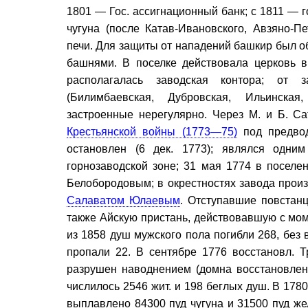
1801 — Гос. ассигнационный банк; с 1811 — г
чугуна (после Катав-Ивановского, Авзяно-П
печи. Для защиты от нападений башкир был о
башнями. В поселке действовала церковь 
располагалась заводская контора; от 
(Билимбаевская, Дубровская, Ильинская,
застроенные нерегулярно. Через М. и Б. С
Крестьянской войны (1773—75)
под предво
остановлен (6 дек. 1773); являлся одни
горнозаводской зоне; 31 мая 1774 в поселе
Белобородовым; в окрестностях завода произ
Салаватом Юлаевым
. Отступавшие повстанц
также Айскую пристань, действовавшую с мом
из 1858 душ мужского пола погибли 268, без 
пропали 22. В сентябре 1776 восстановл. Т
разрушен наводнением (домна восстановлен
числилось 2546 жит. и 198 беглых душ. В 178
выплавлено 84300 пуд чугуна и 31500 пуд же