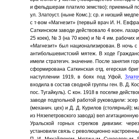
и фельдшерам платило земство); приемный пок
ул. Златоуст. (ныне Комс.); ср. и низший ме
с т-вом «Магнезит» (первый врач И. Н. Евфр
Саткинском заводе действовало 4 воен. лазаре
25 коек), № 3 (на 70 коек) и № 4 им. рабочих
«Магнезит» был национализирован. В ночь с
антибольшевистский мятеж. В ходе Граждан
имели стратегич. значение. После занятия го
сформирована Саткинская отд. егерская бриг
наступлении 1919, в боях под Уфой,
Злато
входила в состав сводной группы ген. В. Д. К
пос. Тугайкуль). С кон. 1918 в поселке дейст
заводе подпольной работой руководили: эсер 
(механич. цех) и Д. Д. Курилов (столярный); 
из Нязепетровского завода) вел агитационную
Уральской горных стрелков дивизии: чере
установили связь с революционно настроенны
П. И. Михайлюком, Нютиным, Сухоедовым, Я