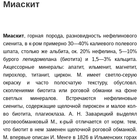
Миаскит
Миаскит
, горная порода, разновидность нефелинового
сиенита, в к-ром примерно 30—40% калиевого полевого
шпата, столько же альбита, ок. 20% нефелина, 5—10%
бурого лепидомелана (биотита) и 1,5—3% кальцита.
Акцессорные минералы: апатит, ильменит, магнетит,
пирохлор, титанит, циркон. М. имеет светло-серую
окраску и часто полосчатую текстуру, обусловл.
скоплениями биотита или роговой обманки на фоне
светлых минералов. Встречаются нефелиновые
сиениты, содержащие щелочной пироксен и малое кол-
во биотита, плагиоклаза. А. Н. Заварицкий выделял
роговообманковый М., к-рый отличается от норм. тем,
что биотит в нем заменен щелочной роговой обманкой.
М. впервые описан И. Менге в 1826 в Ильменских горах