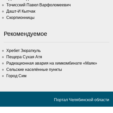
Точисский Павел Варфоломеевич
Дашт-И Кыпчак
Скорпионницы
Рекомендуемое
Хребет Зюраткуль
Пещера Сухая Атя
Радиационная авария на химкомбинате «Маяк»
Сельские населённые пункты
Город Сим
Портал Челябинской области