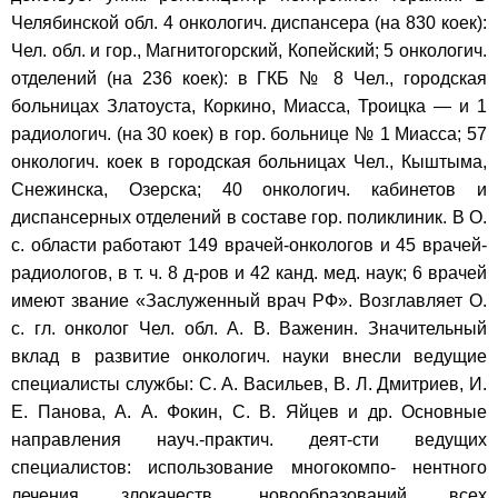
Челябинской обл. 4 онкологич. диспансера (на 830 коек):
Чел. обл. и гор., Магнитогорский, Копейский; 5 онкологич.
отделений (на 236 коек): в ГКБ № 8 Чел., городская
больницах Златоуста, Коркино, Миасса, Троицка — и 1
радиологич. (на 30 коек) в гор. больнице № 1 Миасса; 57
онкологич. коек в городская больницах Чел., Кыштыма,
Снежинска, Озерска; 40 онкологич. кабинетов и
диспансерных отделений в составе гор. поликлиник. В О.
с. области работают 149 врачей-онкологов и 45 врачей-
радиологов, в т. ч. 8 д-ров и 42 канд. мед. наук; 6 врачей
имеют звание «Заслуженный врач РФ». Возглавляет О.
с. гл. онколог Чел. обл. А. В. Важенин. Значительный
вклад в развитие онкологич. науки внесли ведущие
специалисты службы: С. А. Васильев, В. Л. Дмитриев, И.
Е. Панова, А. А. Фокин, С. В. Яйцев и др. Основные
направления науч.-практич. деят-сти ведущих
специалистов: использование многокомпо- нентного
лечения злокачеств. новообразований всех