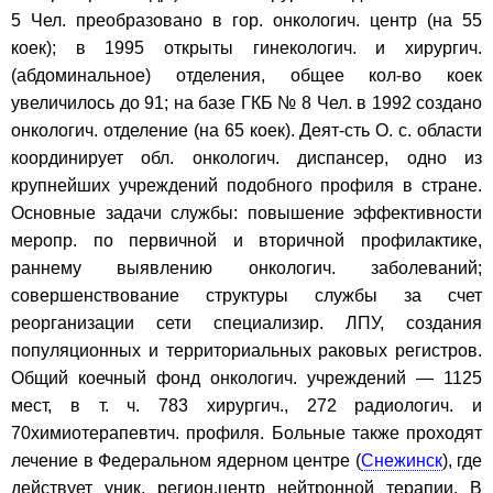
5 Чел. преобразовано в гор. онкологич. центр (на 55
коек); в 1995 открыты гинекологич. и хирургич.
(абдоминальное) отделения, общее кол-во коек
увеличилось до 91; на базе ГКБ № 8 Чел. в 1992 создано
онкологич. отделение (на 65 коек). Деят-сть О. с. области
координирует обл. онкологич. диспансер, одно из
крупнейших учреждений подобного профиля в стране.
Основные задачи службы: повышение эффективности
меропр. по первичной и вторичной профилактике,
раннему выявлению онкологич. заболеваний;
совершенствование структуры службы за счет
реорганизации сети специализир. ЛПУ, создания
популяционных и территориальных раковых регистров.
Общий коечный фонд онкологич. учреждений — 1125
мест, в т. ч. 783 хирургич., 272 радиологич. и
70химиотерапевтич. профиля. Больные также проходят
лечение в Федеральном ядерном центре (
Снежинск
), где
действует уник. регион.центр нейтронной терапии. В