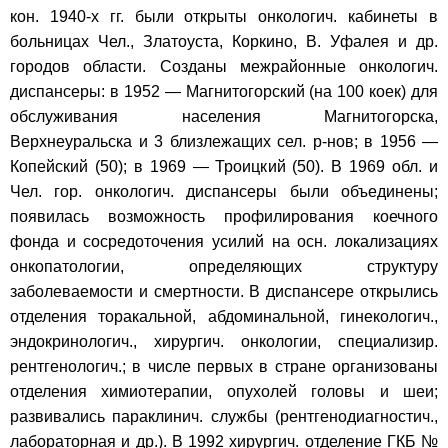
кон. 1940-х гг. были открыты онкологич. кабинеты в
больницах Чел., Златоуста, Коркино, В. Уфалея и др.
городов области. Созданы межрайонные онкологич.
диспансеры: в 1952 — Магнитогорский (на 100 коек) для
обслуживания населения Магнитогорска,
Верхнеуральска и 3 близлежащих сел. р-нов; в 1956 —
Копейский (50); в 1969 — Троицкий (50). В 1969 обл. и
Чел. гор. онкологич. диспансеры были объединены;
появилась возможность профилирования коечного
фонда и сосредоточения усилий на осн. локализациях
онкопатологии, определяющих структуру
заболеваемости и смертности. В диспансере открылись
отделения торакальной, абдоминальной, гинекологич.,
эндокринологич., хирургич. онкологии, специализир.
рентгенологич.; в числе первых в стране организованы
отделения химиотерапии, опухолей головы и шеи;
развивались параклинич. службы (рентгенодиагностич.,
лабораторная и др.). В 1992 хирургич. отделение ГКБ №