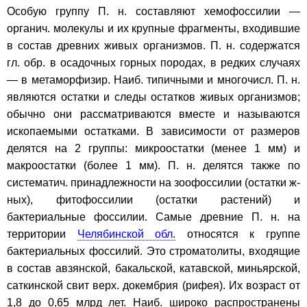
Особую группу П. н. составляют хемофоссилии —
органич. молекулы и их крупные фрагменты, входившие
в состав древних живых организмов. П. н. содержатся
гл. обр. в осадочных горных породах, в редких случаях
— в метаморфизир. Наиб. типичными и многочисл. П. н.
являются остатки и следы остатков живых организмов;
обычно они рассматриваются вместе и называются
ископаемыми остатками. В зависимости от размеров
делятся на 2 группы: микроостатки (менее 1 мм) и
макроостатки (более 1 мм). П. н. делятся также по
систематич. принадлежности на зоофоссилии (остатки ж-
ных), фитофоссилии (остатки растений) и
бактериальные фоссилии. Самые древние П. н. на
территории
Челябинской обл.
относятся к группе
бактериальных фоссилий. Это строматолиты, входящие
в состав авзянской, бакальской, катавской, миньярской,
саткинской свит верх. докембрия (рифея). Их возраст от
1,8 до 0,65 млрд лет. Наиб. широко распространены