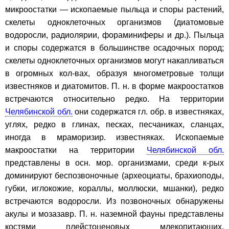
микроостатки — ископаемые пыльца и споры растений,
скелеты одноклеточных организмов (диатомовые
водоросли, радиолярии, фораминиферы и др.). Пыльца
и споры содержатся в большинстве осадочных пород;
скелеты одноклеточных организмов могут накапливаться
в огромных кол-вах, образуя многометровые толщи
известняков и диатомитов. П. н. в форме макроостатков
встречаются относительно редко. На территории
Челябинской обл.
они содержатся гл. обр. в известняках,
углях, редко в глинах, песках, песчаниках, сланцах,
иногда в мраморизир. известняках. Ископаемые
макроостатки на территории
Челябинской обл.
представлены в осн. мор. организмами, среди к-рых
доминируют беспозвоночные (археоциаты, брахиоподы,
губки, иглокожие, кораллы, моллюски, мшанки), редко
встречаются водоросли. Из позвоночных обнаружены
акулы и мозазавр. П. н. наземной фауны представлены
костями плейстоценовых млекопитающих,