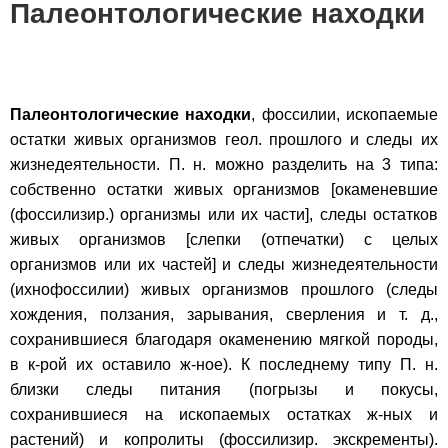
Палеонтологические находки
Палеонтологические находки
, фоссилии, ископаемые
остатки живых организмов геол. прошлого и следы их
жизнедеятельности. П. н. можно разделить на 3 типа:
собственно остатки живых организмов [окаменевшие
(фоссилизир.) организмы или их части], следы остатков
живых организмов [слепки (отпечатки) с целых
организмов или их частей] и следы жизнедеятельности
(ихнофоссилии) живых организмов прошлого (следы
хождения, ползания, зарывания, сверления и т. д.,
сохранившиеся благодаря окаменению мягкой породы,
в к-рой их оставило ж-ное). К последнему типу П. н.
близки следы питания (погрызы и покусы,
сохранившиеся на ископаемых остатках ж-ных и
растений) и копролиты (фоссилизир. экскременты).