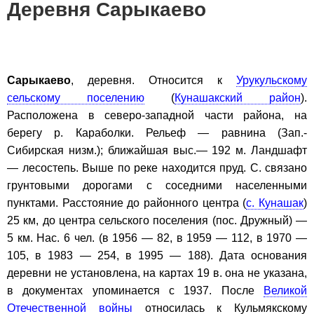
Деревня Сарыкаево
Сарыкаево
, деревня. Относится к
Урукульскому
сельскому поселению
(
Кунашакский район
).
Расположена в северо-западной части района, на
берегу р. Караболки. Рельеф — равнина (Зап.-
Сибирская низм.); ближайшая выс.— 192 м. Ландшафт
— лесостепь. Выше по реке находится пруд. С. связано
грунтовыми дорогами с соседними населенными
пунктами. Расстояние до районного центра (
с. Кунашак
)
25 км, до центра сельского поселения (пос. Дружный) —
5 км. Нас. 6 чел. (в 1956 — 82, в 1959 — 112, в 1970 —
105, в 1983 — 254, в 1995 — 188). Дата основания
деревни не установлена, на картах 19 в. она не указана,
в документах упоминается с 1937. После
Великой
Отечественной войны
относилась к Кульмякскому