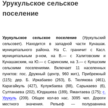
Урукульское сельское
поселение
Урукульское сельское поселение
(Урукульский
сельсовет). Находится в западной части Кунашак.
муниципального района. На С. граничит с Касл.
муниципальным р-ном, на В.— с Халитовским и
Кунашакским, на Ю.— с Саринским, на З.— с Куяшским
сельскими поселениями. Включает 11 населенных
пунктов: пос. Дружный (центр, 960 жит.), Прибрежный
(115); дер. Б. Иркабаево (263), Б. Тюлякова (461),
Карагайкуль (427), Кулужбаева (88), Сарыкаево (6),
Султанаева (202), Юлдашева (189), Ямантаева (175);
с.
Урукуль
(209). Общее кол-во нас. 3095 чел. Дороги
местного значения. Рельеф — полуравнина