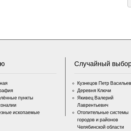
ню
Случайный выбо
ная
Кузнецов Петр Василье
рафия
Деревня Ключи
лённые пункты
Якивец Валерий
соналии
Лаврентьевич
езные ископаемые
Отопительные системы
городов и районов
Челябинской области