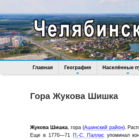
Главная
География
Населённые п
Гора Жукова Шишка
Жукова Шишка
, гора (
Ашинский район
). Рас
Еще в 1770—71
П.-С. Паллас
упоминал кони