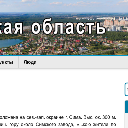
ункты
Люди
положена на сев.-зап. окраине г. Сима. Выс. ок. 300 м.
ч. гору около Симского завода, «...кою жители по