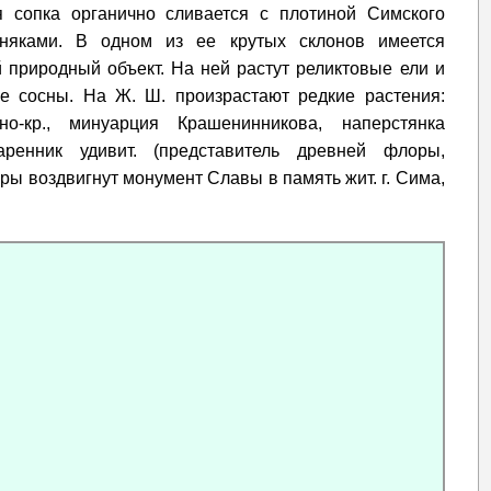
 сопка органично сливается с плотиной Симского
няками. В одном из ее крутых склонов имеется
природный объект. На ней растут реликтовые ели и
е сосны. На Ж. Ш. произрастают редкие растения:
но-кр., минуарция Крашенинникова, наперстянка
маренник удивит. (представитель древней флоры,
оры воздвигнут монумент Славы в память жит. г. Сима,