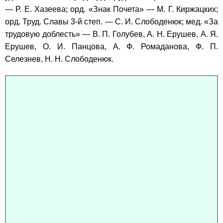
— Р. Е. Хазеева; орд. «Знак Почета» — М. Г. Киржацких;
орд. Труд. Славы 3-й степ. — С. И. Слободенюк; мед. «За
трудовую доблесть» — В. П. Голубев, А. Н. Ерушев, А. Я.
Ерушев, О. И. Панцова, А. Ф. Ромаданова, Ф. П.
Селезнев, Н. Н. Слободенюк.