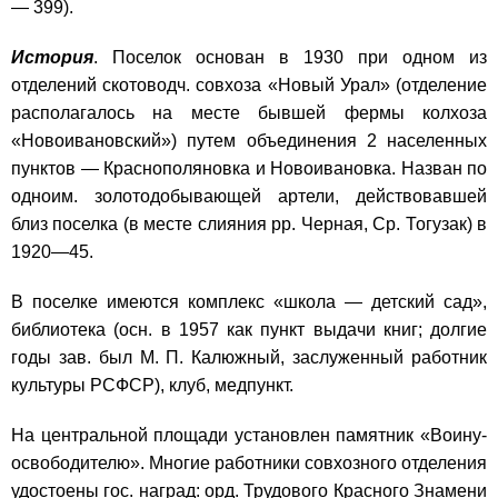
— 399).
История
. Поселок основан в 1930 при одном из
отделений скотоводч. совхоза «Новый Урал» (отделение
располагалось на месте бывшей фермы колхоза
«Новоивановский») путем объединения 2 населенных
пунктов — Краснополяновка и Новоивановка. Назван по
одноим. золотодобывающей артели, действовавшей
близ поселка (в месте слияния рр. Черная, Ср. Тогузак) в
1920—45.
В поселке имеются комплекс «школа — детский сад»,
библиотека (осн. в 1957 как пункт выдачи книг; долгие
годы зав. был М. П. Калюжный, заслуженный работник
культуры РСФСР), клуб, медпункт.
На центральной площади установлен памятник «Воину-
освободителю». Многие работники совхозного отделения
удостоены гос. наград: орд. Трудового Красного Знамени