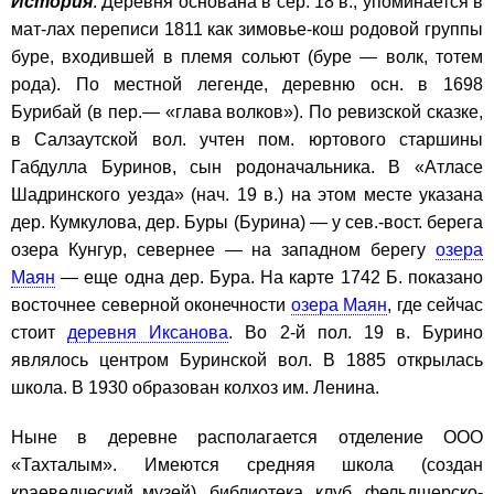
История
. Деревня основана в сер. 18 в., упоминается в
мат-лах переписи 1811 как зимовье-кош родовой группы
буре, входившей в племя сольют (буре — волк, тотем
рода). По местной легенде, деревню осн. в 1698
Бурибай (в пер.— «глава волков»). По ревизской сказке,
в Салзаутской вол. учтен пом. юртового старшины
Габдулла Буринов, сын родоначальника. В «Атласе
Шадринского уезда» (нач. 19 в.) на этом месте указана
дер. Кумкулова, дер. Буры (Бурина) — у сев.-вост. берега
озера Кунгур, севернее — на западном берегу
озера
Маян
— еще одна дер. Бура. На карте 1742 Б. показано
восточнее северной оконечности
озера Маян
, где сейчас
стоит
деревня Иксанова
. Во 2-й пол. 19 в. Бурино
являлось центром Буринской вол. В 1885 открылась
школа. В 1930 образован колхоз им. Ленина.
Ныне в деревне располагается отделение ООО
«Тахталым». Имеются средняя школа (создан
краеведческий музей), библиотека, клуб, фельдшерско-