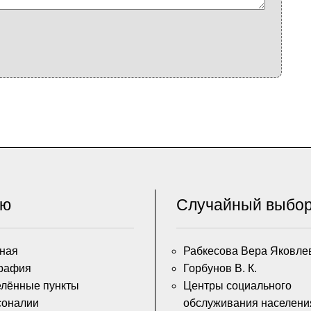
ню
Случайный выбо
ная
Рабкесова Вера Яковле
рафия
Горбунов В. К.
лённые пункты
Центры социального
соналии
обслуживания населени