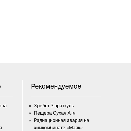
р
Рекомендуемое
вна
Хребет Зюраткуль
Пещера Сухая Атя
Радиационная авария на
я
химкомбинате «Маяк»