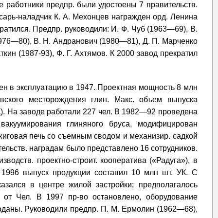
е работники предпр. были удостоены 7 правительств.
лесарь-наладчик К. А. Мехонцев награжден орд. Ленина
екратился. Предпр. руководили: И. Ф. Чуб (1963—69), В.
976—80), В. Н. Андранович (1980—81), Д. П. Марченко
аткин (1987-93), Ф. Г. Ахтямов. К 2000 завод прекратил
ен в эксплуатацию в 1947. Проектная мощность 8 млн
вского месторождения глин. Макс. объем выпуска
К). На заводе работали 227 чел. В 1982—92 проведена
с вакуумирования глиняного бруса, модифицирован
бжиговая печь со съемным сводом и механизир. садкой
вительств. наградам было представлено 16 сотрудников.
зводств. проектно-строит. кооператива («Радуга»), в
 1996 выпуск продукции составил 10 млн шт. УК. С
казался в центре жилой застройки; предполагалось
 от Чел. В 1997 пр-во остановлено, оборудование
даны. Руководили предпр. П. М. Ермолин (1962—68),