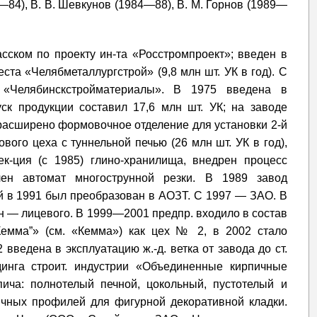
2—84), В. В. Шевкунов (1984—88), В. М. Горнов (1989—
сском по проекту ин-та «Росстромпроект»; введен в
еста «Челябметаллургстрой» (9,8 млн шт. УК в год). С
«Челябинскстройматериалы». В 1975 введена в
ск продукции составил 17,6 млн шт. УК; на заводе
 расширено формовочное отделение для установки 2-й
вого цеха с туннельной печью (26 млн шт. УК в год),
ек-ция (с 1985) глино-хранилища, внедрен процесс
лен автомат многострунной резки. В 1989 завод
й в 1991 был преобразован в АОЗТ. С 1997 — ЗАО. В
лн — лицевого. В 1999—2001 предпр. входило в состав
Кемма”» (см. «Кемма») как цех № 2, в 2002 стало
2 введена в эксплуатацию ж.-д. ветка от завода до ст.
инга строит. индустрии «Объединенные кирпичные
пича: полнотелый печной, цокольный, пустотелый и
ичных профилей для фигурной декоративной кладки.