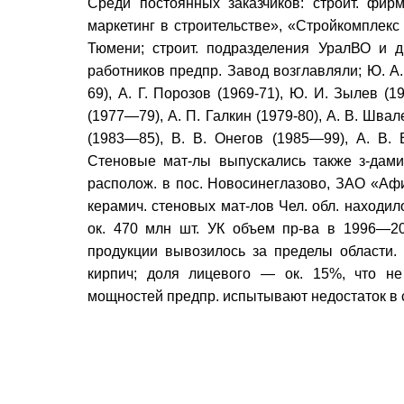
Среди постоянных заказчиков: строит. фи
маркетинг в строительстве», «Стройкомплекс
Тюмени; строит. подразделения УралВО и д
работников предпр. Завод возглавляли; Ю. А.
69), А. Г. Порозов (1969-71), Ю. И. Зылев (
(1977—79), А. П. Галкин (1979-80), А. В. Шва
(1983—85), В. В. Онегов (1985—99), А. В. 
Стеновые мат-лы выпускались также з-дами
располож. в пос. Новосинеглазово, ЗАО «Аф
керамич. стеновых мат-лов Чел. обл. находи
ок. 470 млн шт. УК объем пр-ва в 1996—20
продукции вывозилось за пределы области
кирпич; доля лицевого — ок. 15%, что не
мощностей предпр. испытывают недостаток в 