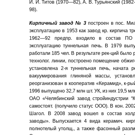
И. И. Титов (1970—82), А. В. Турьянский (198
98).
Кирпичный завод № 3
построен в пос. Миа
эксплуатацию в 1953 как завод кр. кирпича тр
1962—92 предпр. входило в состав ПО 
эксплуатацию туннельная печь. В 1979 выпу
работали 185 чел. В результате рек-ций было
технолог. линии, построено помещение обжиго
установлена 2-я туннельная печь, начата р
вакуумирования глиняной массы, установ
реорганизован в кооператив «Керамид», к-ры
1996 выпущено 32,7 млн шт. УК, из них 19,5 м
ОАО «Челябинский завод стройиндустрии “
самостоят. (получило статус ООО). В кон. 200
Шагол. В 2008 завод вошел в состав холд
заводы». Выпускается 4 вида керамич. кир
полнотелый утолщ., а также фасонный разл