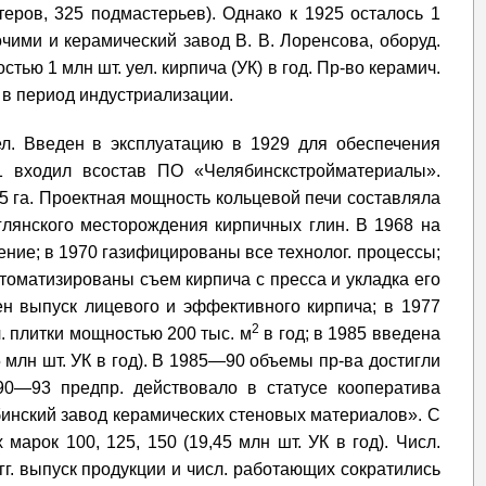
теров, 325 подмастерьев). Однако к 1925 осталось 1
чими и керамический завод В. В. Лоренсова, оборуд.
тью 1 млн шт. уел. кирпича (УК) в год. Пр-во керамич.
 в период индустриализации.
. Введен в эксплуатацию в 1929 для обеспечения
 входил всостав ПО «Челябинскстройматериалы».
5 га. Проектная мощность кольцевой печи составляла
углянского месторождения кирпичных глин. В 1968 на
ние; в 1970 газифицированы все технолог. процессы;
втоматизированы съем кирпича с пресса и укладка его
ен выпуск лицевого и эффективного кирпича; в 1977
2
. плитки мощностью 200 тыс. м
в год; в 1985 введена
 млн шт. УК в год). В 1985—90 объемы пр-ва достигли
90—93 предпр. действовало в статусе кооператива
бинский завод керамических стеновых материалов». С
арок 100, 125, 150 (19,45 млн шт. УК в год). Числ.
 гг. выпуск продукции и числ. работающих сократились