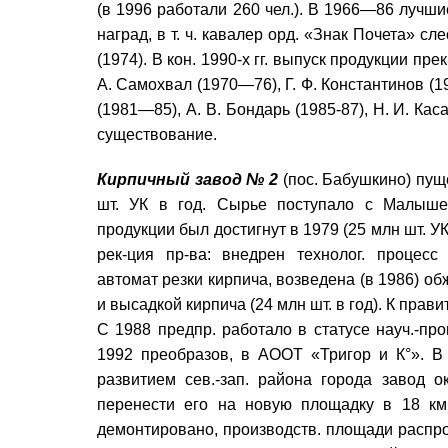
(в 1996 работали 260 чел.). В 1966—86 лучши
наград, в т. ч. кавалер орд. «Знак Почета» с
(1974). В кон. 1990-х гг. выпуск продукции пр
А. Самохвал (1970—76), Г. Ф. Константинов (1
(1981—85), А. В. Бондарь (1985-87), Н. И. Кас
существование.
Кирпичный завод № 2
(пос. Бабушкино) пущ
шт. УК в год. Сырье поступало с Малыше
продукции был достигнут в 1979 (25 млн шт. У
рек-ция пр-ва: внедрен технолог. процес
автомат резки кирпича, возведена (в 1986) о
и высадкой кирпича (24 млн шт. в год). К пра
С 1988 предпр. работало в статусе науч.-прои
1992 преобразов, в АООТ «Тригор и К°». В
развитием сев.-зап. района города завод о
перенести его на новую площадку в 18 км
демонтировано, производств. площади распро