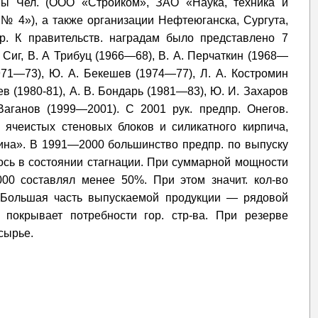
рмы Чел. (ООО «Стройком», ЗАО «Наука, техника и
 № 4»), а также организации Нефтеюганска, Сургута,
р. К правительств. наградам было представлено 7
 Сиг, В. А Трибуц (1966—68), В. А. Перчаткин (1968—
1971—73), Ю. А. Бекешев (1974—77), Л. А. Костромин
лев (1980-81), А. В. Бондарь (1981—83), Ю. И. Захаров
Ваганов (1999—2001). С 2001 рук. предпр. Онегов.
 ячеистых стеновых блоков и силикатного кирпича,
ина». В 1991—2000 большинство предпр. по выпуску
лось в состоянии стагнации. При суммарной мощности
00 составлял менее 50%. При этом значит. кол-во
. Большая часть выпускаемой продукции — рядовой
 покрывает потребности гор. стр-ва. При резерве
сырье.