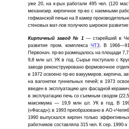
уже 20, на к-рых работали 495 чел. (120 мас
механизир. кирпичное пр-во с наемными рабо
гофманской печью на 8 камер производительнос
стеновых мат-лов получило широкое развитие
Кирпичный завод № 1
— старейший в Чел
развития пром. комплекса
ЧТЗ
. В 1966—91
Первонач. пр-во размещалось на площади 7,7
9,8 млн шт. УК в год. Сырье поступало с Кр
заводе реконструировано формовочное отделе
в 1972 освоено пр-во вакуумиров. кирпича, а
на вагонетки туннельных печей; в 1973 осво
введен в эксплуатацию цех фасадной керамич
в эксплуатацию печь со съемным сводом (22,5
максимума — 19,9 млн шт. УК в год. В 19
(«Фасад»); в 1993 преобразовано в АО «Челя
1990 выпускался кирпич только эффективных м
работников составляла 315 чел. К сер. 1990-х