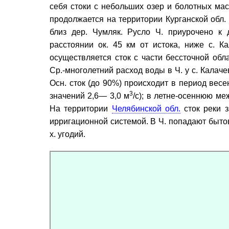
себя стоки с небольших озер и болотных ма
продолжается на территории Курганской обл.
близ дер. Чумляк. Русло Ч. приурочено к 
расстоянии ок. 45 км от истока, ниже с. К
осуществляется сток с части бессточной об
Ср.-многолетний расход воды в Ч. у с. Калач
Осн. сток (до 90%) происходит в период весе
3
значений 2,6— 3,0 м
/с); в летне-осеннюю м
На территории
Челябинской обл.
сток реки з
ирригационной системой. В Ч. попадают бытовы
х. угодий.