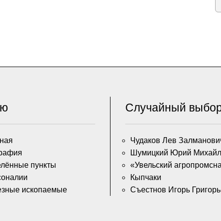
ню
Случайный выбо
ная
Чудаков Лев Залманови
рафия
Шумицкий Юрий Михайл
лённые пункты
«Увельский агропромсн
соналии
Кыпчаки
езные ископаемые
Съестнов Игорь Григор