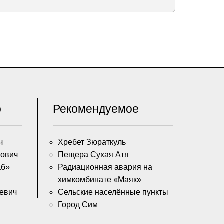
р
Рекомендуемое
ч
Хребет Зюраткуль
ович
Пещера Сухая Атя
аб»
Радиационная авария на
химкомбинате «Маяк»
ьевич
Сельские населённые пункты
Город Сим