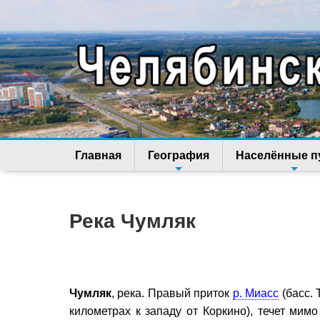
Главная
География
Населённые п
Река Чумляк
Чумляк
, река. Правый приток
р. Миасс
(басс. 
километрах к западу от Коркино), течет мим