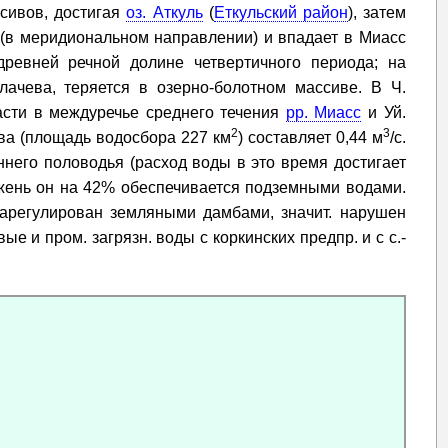
ссивов, достигая
оз. Аткуль
(
Еткульский район
), затем
 (в меридиональном направлении) и впадает в Миасс
древней речной долине четвертичного периода; на
алачева, теряется в озерно-болотном массиве. В Ч.
ласти в междуречье среднего течения
рр. Миасс
и Уй.
2
3
ева (площадь водосбора 227 км
) составляет 0,44 м
/с.
ннего половодья (расход воды в это время достигает
ежень он на 42% обеспечивается подземными водами.
арегулирован земляными дамбами, значит. нарушен
е и пром. загрязн. воды с коркинских предпр. и с с.-