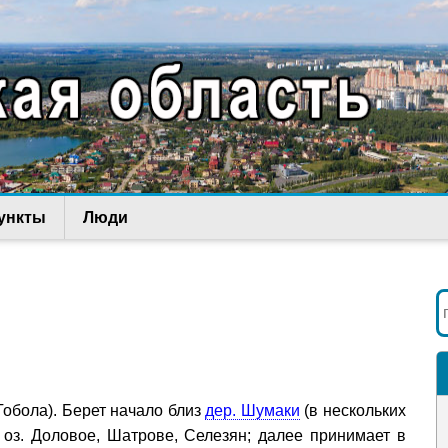
ункты
Люди
Тобола). Берет начало близ
дер. Шумаки
(в нескольких
о оз. Доловое, Шатрове, Селезян; далее принимает в